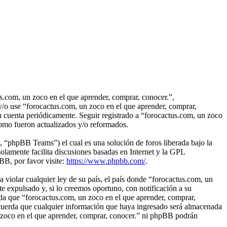
us.com, un zoco en el que aprender, comprar, conocer.”,
 y/o use “forocactus.com, un zoco en el que aprender, comprar,
u cuenta periódicamente. Seguir registrado a “forocactus.com, un zoco
como fueron actualizados y/o reformados.
“phpBB Teams”) el cual es una solución de foros liberada bajo la
olamente facilita discusiones basadas en Internet y la GPL
B, por favor visite:
https://www.phpbb.com/
.
 violar cualquier ley de su país, el país donde “forocactus.com, un
e expulsado y, si lo creemos oportuno, con notificación a su
rda que “forocactus.com, un zoco en el que aprender, comprar,
acuerda que cualquier información que haya ingresado será almacenada
n zoco en el que aprender, comprar, conocer.” ni phpBB podrán