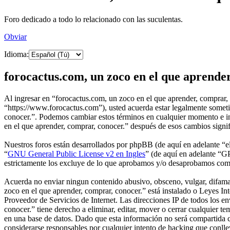
Foro dedicado a todo lo relacionado con las suculentas.
Obviar
Idioma:
forocactus.com, un zoco en el que aprender
Al ingresar en “forocactus.com, un zoco en el que aprender, comprar, 
“https://www.forocactus.com”), usted acuerda estar legalmente sometid
conocer.”. Podemos cambiar estos términos en cualquier momento e int
en el que aprender, comprar, conocer.” después de esos cambios signi
Nuestros foros están desarrollados por phpBB (de aquí en adelante 
“
GNU General Public License v2 en Ingles
” (de aquí en adelante “
estrictamente los excluye de lo que aprobamos y/o desaprobamos com
Acuerda no enviar ningun contenido abusivo, obsceno, vulgar, difamato
zoco en el que aprender, comprar, conocer.” está instalado o Leyes I
Proveedor de Servicios de Internet. Las direcciones IP de todos los e
conocer.” tiene derecho a eliminar, editar, mover o cerrar cualquie
en una base de datos. Dado que esta información no será compartida c
considerarse responsables por cualquier intento de hacking que conll