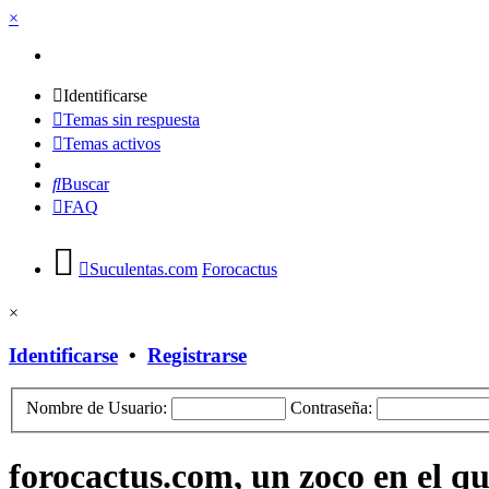
×
Identificarse
Temas sin respuesta
Temas activos
Buscar
FAQ
Suculentas.com
Forocactus
×
Identificarse
•
Registrarse
Nombre de Usuario:
Contraseña:
forocactus.com, un zoco en el q