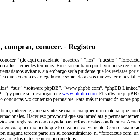
, comprar, conocer. - Registro
conocer.” (de aquí en adelante “nosotros”, “nos”, “nuestro”, “forocact
o a los siguientes términos. En caso contrario por favor no se registre
entaríamos avisarle, sin embargo sería prudente que los revisase por s
fica que acuerda estar legalmente sometido a esos nuevos términos tal 
“ellos”, “sus”, “software phpBB”, “www.phpbb.com”, “phpBB Limited”, 
GPL”) y puede ser descargada de
www.phpbb.com
. El software phpBB s
o conductas y/o contenido permisible. Para más información sobre phpB
rio, indecente, amenazante, sexual o cualquier otro material que pueda
nternacionales. Hacer eso provocará que sea inmediata y permanentement
nvíos son registradas como ayuda para reforzar estas condiciones. Acue
r tema en cualquier momento que lo creamos conveniente. Como usuario 
on ninguna tercera parte sin su consentimiento, ni “forocactus.com, u
eve a que los datos sean comprometidos.