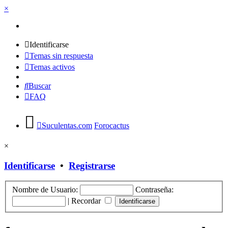
×
Identificarse
Temas sin respuesta
Temas activos
Buscar
FAQ
Suculentas.com
Forocactus
×
Identificarse
•
Registrarse
Nombre de Usuario:
Contraseña:
|
Recordar