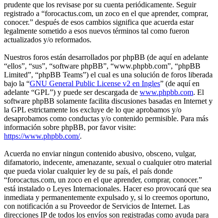
prudente que los revisase por su cuenta periódicamente. Seguir
registrado a “forocactus.com, un zoco en el que aprender, comprar,
conocer.” después de esos cambios significa que acuerda estar
legalmente sometido a esos nuevos términos tal como fueron
actualizados y/o reformados.
Nuestros foros están desarrollados por phpBB (de aquí en adelante
“ellos”, “sus”, “software phpBB”, “www.phpbb.com”, “phpBB
Limited”, “phpBB Teams”) el cual es una solución de foros liberada
bajo la “
GNU General Public License v2 en Ingles
” (de aquí en
adelante “GPL”) y puede ser descargada de
www.phpbb.com
. El
software phpBB solamente facilita discusiones basadas en Internet y
la GPL estrictamente los excluye de lo que aprobamos y/o
desaprobamos como conductas y/o contenido permisible. Para más
información sobre phpBB, por favor visite:
https://www.phpbb.com/
.
Acuerda no enviar ningun contenido abusivo, obsceno, vulgar,
difamatorio, indecente, amenazante, sexual o cualquier otro material
que pueda violar cualquier ley de su país, el país donde
“forocactus.com, un zoco en el que aprender, comprar, conocer.”
está instalado o Leyes Internacionales. Hacer eso provocará que sea
inmediata y permanentemente expulsado y, si lo creemos oportuno,
con notificación a su Proveedor de Servicios de Internet. Las
direcciones IP de todos los envíos son registradas como ayuda para