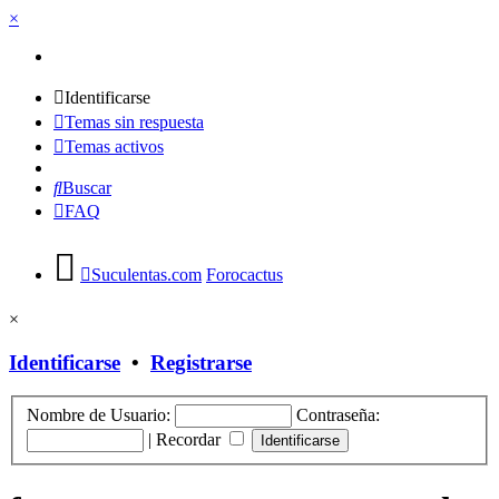
×
Identificarse
Temas sin respuesta
Temas activos
Buscar
FAQ
Suculentas.com
Forocactus
×
Identificarse
•
Registrarse
Nombre de Usuario:
Contraseña:
|
Recordar