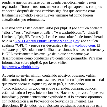
prudente que los revisase por su cuenta periódicamente. Seguir
registrado a “forocactus.com, un zoco en el que aprender, comprar,
conocer.” después de esos cambios significa que acuerda estar
legalmente sometido a esos nuevos términos tal como fueron
actualizados y/o reformados.
Nuestros foros están desarrollados por phpBB (de aquí en adelante
“ellos”, “sus”, “software phpBB”, “www.phpbb.com”, “phpBB
Limited”, “phpBB Teams”) el cual es una solución de foros liberada
bajo la “
GNU General Public License v2 en Ingles
” (de aquí en
adelante “GPL”) y puede ser descargada de
www.phpbb.com
. El
software phpBB solamente facilita discusiones basadas en Internet y
la GPL estrictamente los excluye de lo que aprobamos y/o
desaprobamos como conductas y/o contenido permisible. Para más
información sobre phpBB, por favor visite:
https://www.phpbb.com/
.
Acuerda no enviar ningun contenido abusivo, obsceno, vulgar,
difamatorio, indecente, amenazante, sexual o cualquier otro material
que pueda violar cualquier ley de su país, el país donde
“forocactus.com, un zoco en el que aprender, comprar, conocer.”
está instalado o Leyes Internacionales. Hacer eso provocará que sea
inmediata y permanentemente expulsado y, si lo creemos oportuno,
con notificación a su Proveedor de Servicios de Internet. Las
direcciones IP de todos los envíos son registradas como ayuda para