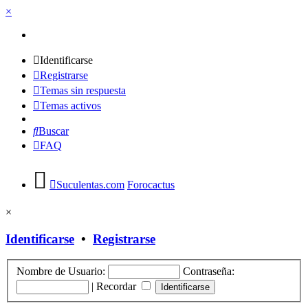
×
Identificarse
Registrarse
Temas sin respuesta
Temas activos
Buscar
FAQ
Suculentas.com
Forocactus
×
Identificarse
•
Registrarse
Nombre de Usuario:
Contraseña:
|
Recordar