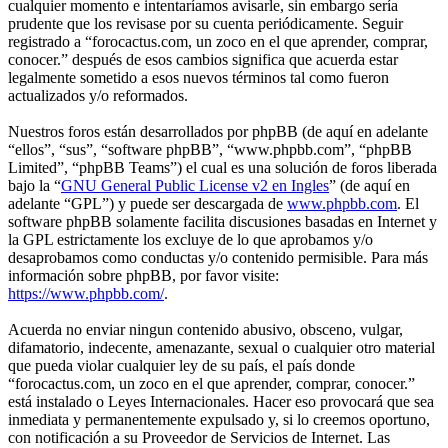
cualquier momento e intentaríamos avisarle, sin embargo sería
prudente que los revisase por su cuenta periódicamente. Seguir
registrado a “forocactus.com, un zoco en el que aprender, comprar,
conocer.” después de esos cambios significa que acuerda estar
legalmente sometido a esos nuevos términos tal como fueron
actualizados y/o reformados.
Nuestros foros están desarrollados por phpBB (de aquí en adelante
“ellos”, “sus”, “software phpBB”, “www.phpbb.com”, “phpBB
Limited”, “phpBB Teams”) el cual es una solución de foros liberada
bajo la “
GNU General Public License v2 en Ingles
” (de aquí en
adelante “GPL”) y puede ser descargada de
www.phpbb.com
. El
software phpBB solamente facilita discusiones basadas en Internet y
la GPL estrictamente los excluye de lo que aprobamos y/o
desaprobamos como conductas y/o contenido permisible. Para más
información sobre phpBB, por favor visite:
https://www.phpbb.com/
.
Acuerda no enviar ningun contenido abusivo, obsceno, vulgar,
difamatorio, indecente, amenazante, sexual o cualquier otro material
que pueda violar cualquier ley de su país, el país donde
“forocactus.com, un zoco en el que aprender, comprar, conocer.”
está instalado o Leyes Internacionales. Hacer eso provocará que sea
inmediata y permanentemente expulsado y, si lo creemos oportuno,
con notificación a su Proveedor de Servicios de Internet. Las