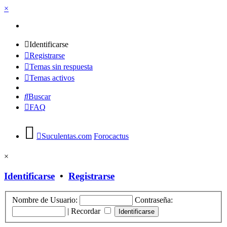
×
Identificarse
Registrarse
Temas sin respuesta
Temas activos
Buscar
FAQ
Suculentas.com
Forocactus
×
Identificarse
•
Registrarse
Nombre de Usuario:
Contraseña:
|
Recordar