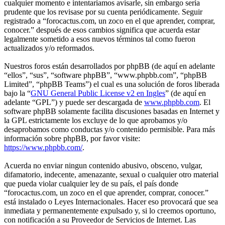
cualquier momento e intentaríamos avisarle, sin embargo sería
prudente que los revisase por su cuenta periódicamente. Seguir
registrado a “forocactus.com, un zoco en el que aprender, comprar,
conocer.” después de esos cambios significa que acuerda estar
legalmente sometido a esos nuevos términos tal como fueron
actualizados y/o reformados.
Nuestros foros están desarrollados por phpBB (de aquí en adelante
“ellos”, “sus”, “software phpBB”, “www.phpbb.com”, “phpBB
Limited”, “phpBB Teams”) el cual es una solución de foros liberada
bajo la “
GNU General Public License v2 en Ingles
” (de aquí en
adelante “GPL”) y puede ser descargada de
www.phpbb.com
. El
software phpBB solamente facilita discusiones basadas en Internet y
la GPL estrictamente los excluye de lo que aprobamos y/o
desaprobamos como conductas y/o contenido permisible. Para más
información sobre phpBB, por favor visite:
https://www.phpbb.com/
.
Acuerda no enviar ningun contenido abusivo, obsceno, vulgar,
difamatorio, indecente, amenazante, sexual o cualquier otro material
que pueda violar cualquier ley de su país, el país donde
“forocactus.com, un zoco en el que aprender, comprar, conocer.”
está instalado o Leyes Internacionales. Hacer eso provocará que sea
inmediata y permanentemente expulsado y, si lo creemos oportuno,
con notificación a su Proveedor de Servicios de Internet. Las