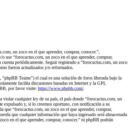
us.com, un zoco en el que aprender, comprar, conocer.”,
 y/o use “forocactus.com, un zoco en el que aprender, comprar,
u cuenta periódicamente. Seguir registrado a “forocactus.com, un zoco
como fueron actualizados y/o reformados.
“phpBB Teams”) el cual es una solución de foros liberada bajo la
olamente facilita discusiones basadas en Internet y la GPL
B, por favor visite:
https://www.phpbb.com/
.
 violar cualquier ley de su país, el país donde “forocactus.com, un
e expulsado y, si lo creemos oportuno, con notificación a su
rda que “forocactus.com, un zoco en el que aprender, comprar,
acuerda que cualquier información que haya ingresado será almacenada
n zoco en el que aprender, comprar, conocer.” ni phpBB podrán