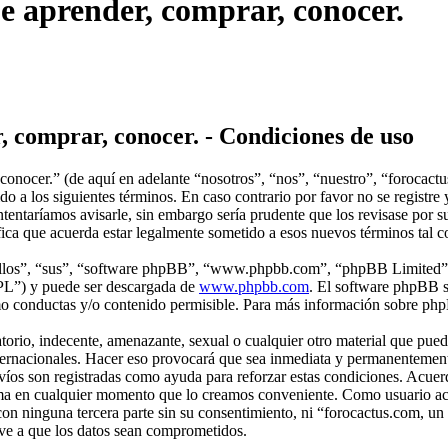
ue aprender, comprar, conocer.
, comprar, conocer. - Condiciones de uso
conocer.” (de aquí en adelante “nosotros”, “nos”, “nuestro”, “forocact
o a los siguientes términos. En caso contrario por favor no se registre
entaríamos avisarle, sin embargo sería prudente que los revisase por s
fica que acuerda estar legalmente sometido a esos nuevos términos tal 
“ellos”, “sus”, “software phpBB”, “www.phpbb.com”, “phpBB Limited”, 
GPL”) y puede ser descargada de
www.phpbb.com
. El software phpBB s
o conductas y/o contenido permisible. Para más información sobre phpB
rio, indecente, amenazante, sexual o cualquier otro material que pueda
nternacionales. Hacer eso provocará que sea inmediata y permanentement
nvíos son registradas como ayuda para reforzar estas condiciones. Acue
r tema en cualquier momento que lo creamos conveniente. Como usuario 
on ninguna tercera parte sin su consentimiento, ni “forocactus.com, u
eve a que los datos sean comprometidos.