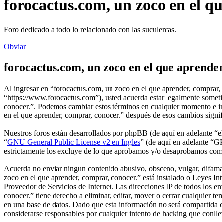
forocactus.com, un zoco en el q
Foro dedicado a todo lo relacionado con las suculentas.
Obviar
forocactus.com, un zoco en el que aprender
Al ingresar en “forocactus.com, un zoco en el que aprender, comprar, 
“https://www.forocactus.com”), usted acuerda estar legalmente sometid
conocer.”. Podemos cambiar estos términos en cualquier momento e int
en el que aprender, comprar, conocer.” después de esos cambios signi
Nuestros foros están desarrollados por phpBB (de aquí en adelante 
“
GNU General Public License v2 en Ingles
” (de aquí en adelante “
estrictamente los excluye de lo que aprobamos y/o desaprobamos com
Acuerda no enviar ningun contenido abusivo, obsceno, vulgar, difamato
zoco en el que aprender, comprar, conocer.” está instalado o Leyes I
Proveedor de Servicios de Internet. Las direcciones IP de todos los e
conocer.” tiene derecho a eliminar, editar, mover o cerrar cualquie
en una base de datos. Dado que esta información no será compartida c
considerarse responsables por cualquier intento de hacking que conll