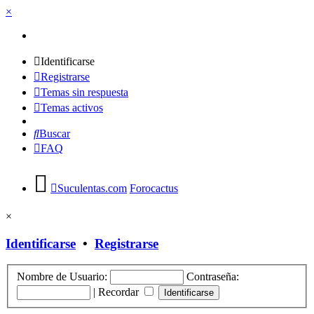
×
Identificarse
Registrarse
Temas sin respuesta
Temas activos
Buscar
FAQ
Suculentas.com
Forocactus
×
Identificarse
•
Registrarse
Nombre de Usuario:
Contraseña:
|
Recordar