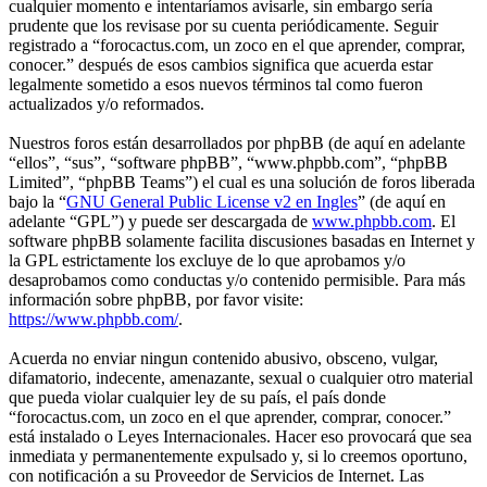
cualquier momento e intentaríamos avisarle, sin embargo sería
prudente que los revisase por su cuenta periódicamente. Seguir
registrado a “forocactus.com, un zoco en el que aprender, comprar,
conocer.” después de esos cambios significa que acuerda estar
legalmente sometido a esos nuevos términos tal como fueron
actualizados y/o reformados.
Nuestros foros están desarrollados por phpBB (de aquí en adelante
“ellos”, “sus”, “software phpBB”, “www.phpbb.com”, “phpBB
Limited”, “phpBB Teams”) el cual es una solución de foros liberada
bajo la “
GNU General Public License v2 en Ingles
” (de aquí en
adelante “GPL”) y puede ser descargada de
www.phpbb.com
. El
software phpBB solamente facilita discusiones basadas en Internet y
la GPL estrictamente los excluye de lo que aprobamos y/o
desaprobamos como conductas y/o contenido permisible. Para más
información sobre phpBB, por favor visite:
https://www.phpbb.com/
.
Acuerda no enviar ningun contenido abusivo, obsceno, vulgar,
difamatorio, indecente, amenazante, sexual o cualquier otro material
que pueda violar cualquier ley de su país, el país donde
“forocactus.com, un zoco en el que aprender, comprar, conocer.”
está instalado o Leyes Internacionales. Hacer eso provocará que sea
inmediata y permanentemente expulsado y, si lo creemos oportuno,
con notificación a su Proveedor de Servicios de Internet. Las