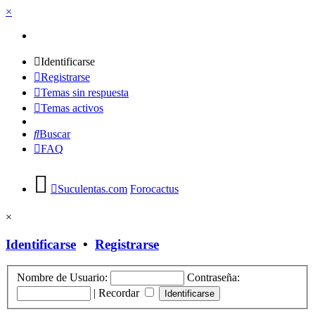
×
Identificarse
Registrarse
Temas sin respuesta
Temas activos
Buscar
FAQ
Suculentas.com
Forocactus
×
Identificarse
•
Registrarse
Nombre de Usuario:
Contraseña:
|
Recordar