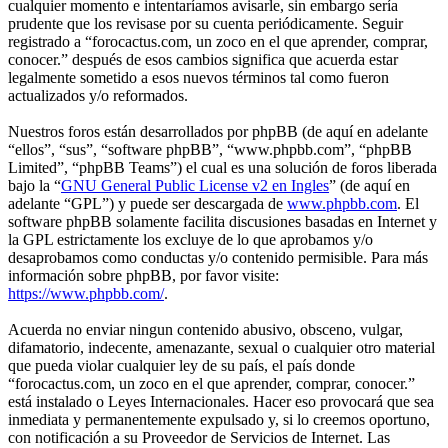
cualquier momento e intentaríamos avisarle, sin embargo sería
prudente que los revisase por su cuenta periódicamente. Seguir
registrado a “forocactus.com, un zoco en el que aprender, comprar,
conocer.” después de esos cambios significa que acuerda estar
legalmente sometido a esos nuevos términos tal como fueron
actualizados y/o reformados.
Nuestros foros están desarrollados por phpBB (de aquí en adelante
“ellos”, “sus”, “software phpBB”, “www.phpbb.com”, “phpBB
Limited”, “phpBB Teams”) el cual es una solución de foros liberada
bajo la “
GNU General Public License v2 en Ingles
” (de aquí en
adelante “GPL”) y puede ser descargada de
www.phpbb.com
. El
software phpBB solamente facilita discusiones basadas en Internet y
la GPL estrictamente los excluye de lo que aprobamos y/o
desaprobamos como conductas y/o contenido permisible. Para más
información sobre phpBB, por favor visite:
https://www.phpbb.com/
.
Acuerda no enviar ningun contenido abusivo, obsceno, vulgar,
difamatorio, indecente, amenazante, sexual o cualquier otro material
que pueda violar cualquier ley de su país, el país donde
“forocactus.com, un zoco en el que aprender, comprar, conocer.”
está instalado o Leyes Internacionales. Hacer eso provocará que sea
inmediata y permanentemente expulsado y, si lo creemos oportuno,
con notificación a su Proveedor de Servicios de Internet. Las