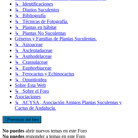
↳ Identificaciones
↳ Diarios Suculentos
↳ Bibliografía
↳ Técnicas de Fotografía.
↳ Plantas en hábitat
↳ Plantas No Suculentas
Géneros y Familias de Plantas Suculentas.
↳ Aizoaceae
↳ Asclepiadaceae
↳ Asphodelaceae
↳ Crassulaceae
↳ Euphorbiaceae
↳ Ferocactus y Echinocactus
↳ Opuntioidea
Sobre Esta Web
↳ Sobre el Foro
Asociaciones
↳ ACYSA , Asociación Amigos Plantas Suculentas y
Cactus de Andalucía.
Permisos del foro
No puedes
abrir nuevos temas en este Foro
No puedes
responder a temas en este Foro