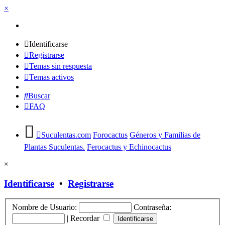
×
Identificarse
Registrarse
Temas sin respuesta
Temas activos
Buscar
FAQ
Suculentas.com
Forocactus
Géneros y Familias de
Plantas Suculentas.
Ferocactus y Echinocactus
×
Identificarse
•
Registrarse
Nombre de Usuario:
Contraseña:
|
Recordar