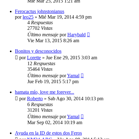
Mié Mar 25, 2015 1:21 am
Ferocactus johnstonianus
por
leo25
»
Mié Mar 19, 2014 4:59 pm
4
Respuestas
27702
Vistas
Último mensaje
por
Harybald
Vie Mar 13, 2015 8:26 am
Bonitos y desconocidos
por
Lorette
»
Jue Ene 29, 2015 3:03 am
12
Respuestas
35464
Vistas
Último mensaje
por
Yamal
Jue Feb 19, 2015 5:17 pm
hamata mío, love me forever...
por
Roberto
»
Sab Ago 30, 2014 10:13 pm
6
Respuestas
31201
Vistas
Último mensaje
por
Yamal
Mar Sep 02, 2014 10:19 am
Ayuda en la ID de estos dos Feros