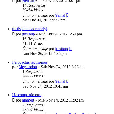
por
Hernan
»
Jue Nov 29, 2012 5:01 pm
14
Respuestas
39464
Vistas
Último mensaje
por
Yamal
Mar Dic 04, 2012 9:22 pm
rectispinus vs emoriyi
por
juisinup
»
Mié Abr 04, 2012 6:54 pm
16
Respuestas
41511
Vistas
Último mensaje
por
juisinup
Lun Nov 26, 2012 4:36 pm
Ferocactus rectispinus
por
Megalodon
»
Sab Nov 24, 2012 8:23 am
1
Respuestas
24486
Vistas
Último mensaje
por
Yamal
Sab Nov 24, 2012 10:41 am
He compardo otro
por
ainmert
»
Mié Nov 14, 2012 11:02 am
2
Respuestas
28597
Vistas