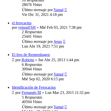
10
Respuestas
28676
Vistas
Último mensaje
por
Yamal
Vie Dic 31, 2021 4:18 pm
el ferocactus
por
yeisonFSH
»
Mié Feb 03, 2021 7:38 pm
2
Respuestas
25441
Vistas
Último mensaje
por
Jesus
Lun Abr 19, 2021 7:51 pm
El fero de Reppenhagen
por
Roberto
»
Jue Abr 25, 2013 1:44 pm
6
Respuestas
30944
Vistas
Último mensaje
por
Yamal
Mié Sep 02, 2020 6:15 pm
Identificación de Ferocactus
por
Fernando III
»
Lun Mar 23, 2015 11:32 pm
5
Respuestas
40594
Vistas
Último mensaje
por
Yamal