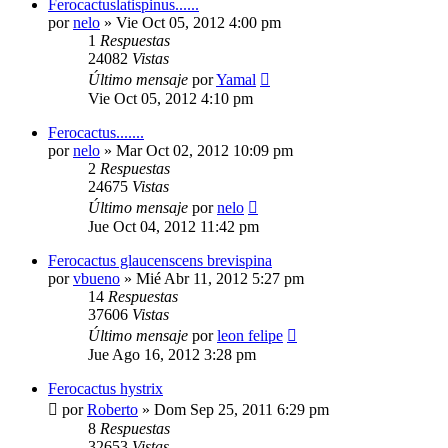
Ferocactuslatispinus......
por
nelo
»
Vie Oct 05, 2012 4:00 pm
1
Respuestas
24082
Vistas
Último mensaje
por
Yamal
Vie Oct 05, 2012 4:10 pm
Ferocactus.......
por
nelo
»
Mar Oct 02, 2012 10:09 pm
2
Respuestas
24675
Vistas
Último mensaje
por
nelo
Jue Oct 04, 2012 11:42 pm
Ferocactus glaucenscens brevispina
por
vbueno
»
Mié Abr 11, 2012 5:27 pm
14
Respuestas
37606
Vistas
Último mensaje
por
leon felipe
Jue Ago 16, 2012 3:28 pm
Ferocactus hystrix
por
Roberto
»
Dom Sep 25, 2011 6:29 pm
8
Respuestas
32653
Vistas