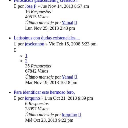
Ferocactus glaucescens ¿ crestado ?
por
Jose F
»
Jue Nov 14, 2013 8:57 am
16
Respuestas
40515
Vistas
Último mensaje
por
Yamal
Lun Nov 25, 2013 2:43 pm
Latispinus con dudas existenciales....
por
joselennon
»
Vie Feb 15, 2008 5:23 pm
1
2
35
Respuestas
67842
Vistas
Último mensaje
por
Yamal
Mar Nov 19, 2013 10:18 pm
Para identificar este hermoso fero.
por
lorquino
»
Lun Oct 21, 2013 9:39 pm
6
Respuestas
28997
Vistas
Último mensaje
por
lorquino
Mié Oct 23, 2013 9:22 pm