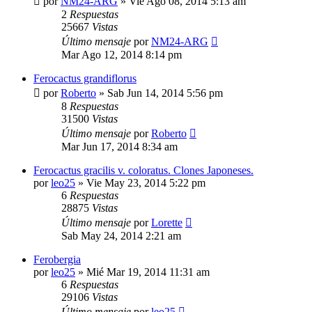
por
NM24-ARG
»
Vie Ago 08, 2014 5:13 am
2
Respuestas
25667
Vistas
Último mensaje
por
NM24-ARG
Mar Ago 12, 2014 8:14 pm
Ferocactus grandiflorus
por
Roberto
»
Sab Jun 14, 2014 5:56 pm
8
Respuestas
31500
Vistas
Último mensaje
por
Roberto
Mar Jun 17, 2014 8:34 am
Ferocactus gracilis v. coloratus. Clones Japoneses.
por
leo25
»
Vie May 23, 2014 5:22 pm
6
Respuestas
28875
Vistas
Último mensaje
por
Lorette
Sab May 24, 2014 2:21 am
Ferobergia
por
leo25
»
Mié Mar 19, 2014 11:31 am
6
Respuestas
29106
Vistas
Último mensaje
por
leo25