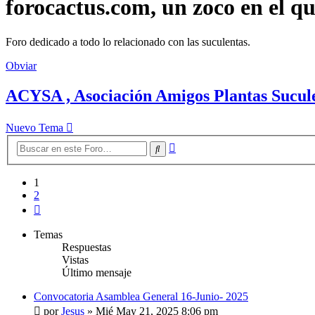
forocactus.com, un zoco en el q
Foro dedicado a todo lo relacionado con las suculentas.
Obviar
ACYSA , Asociación Amigos Plantas Sucule
Nuevo Tema
Búsqueda
Buscar
avanzada
1
2
Siguiente
Temas
Respuestas
Vistas
Último mensaje
Convocatoria Asamblea General 16-Junio- 2025
por
Jesus
»
Mié May 21, 2025 8:06 pm