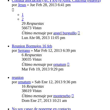
Comida asociación (ACYSA) 6 Abril. Chucena (Huelva)
por
Jesus
»
Jue Feb 28, 2013 6:41 pm
1
2
29
Respuestas
56673
Vistas
Último mensaje
por
angel burguillo
Lun Abr 08, 2013 11:05 pm
Reunion Bormujos 16 feb
por
Serrano
»
Mar Feb 12, 2013 6:39 pm
6
Respuestas
30035
Vistas
Último mensaje
por
ornatum
Mar Feb 19, 2013 9:29 pm
reunion
por
ornatum
»
Sab Ene 12, 2013 9:36 pm
16
Respuestas
38619
Vistas
Último mensaje
por
montenebo
Dom Ene 27, 2013 10:21 am
No soy capaz de ponerme en contacto