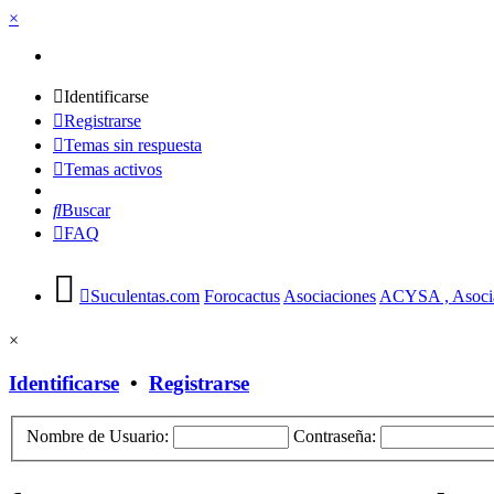
×
Identificarse
Registrarse
Temas sin respuesta
Temas activos
Buscar
FAQ
Suculentas.com
Forocactus
Asociaciones
ACYSA , Asociac
×
Identificarse
•
Registrarse
Nombre de Usuario:
Contraseña: