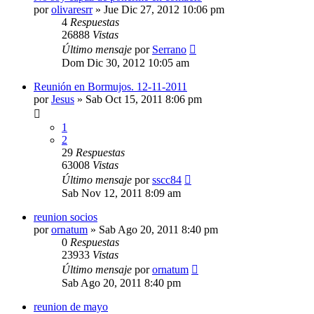
por
olivaresrr
»
Jue Dic 27, 2012 10:06 pm
4
Respuestas
26888
Vistas
Último mensaje
por
Serrano
Dom Dic 30, 2012 10:05 am
Reunión en Bormujos. 12-11-2011
por
Jesus
»
Sab Oct 15, 2011 8:06 pm
1
2
29
Respuestas
63008
Vistas
Último mensaje
por
sscc84
Sab Nov 12, 2011 8:09 am
reunion socios
por
ornatum
»
Sab Ago 20, 2011 8:40 pm
0
Respuestas
23933
Vistas
Último mensaje
por
ornatum
Sab Ago 20, 2011 8:40 pm
reunion de mayo