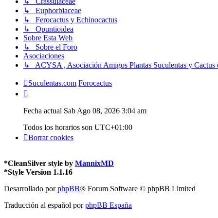
↳ Crassulaceae
↳ Euphorbiaceae
↳ Ferocactus y Echinocactus
↳ Opuntioidea
Sobre Esta Web
↳ Sobre el Foro
Asociaciones
↳ ACYSA , Asociación Amigos Plantas Suculentas y Cactus 
Suculentas.com
Forocactus
Fecha actual Sab Ago 08, 2026 3:04 am
Todos los horarios son
UTC+01:00
Borrar cookies
*
CleanSilver style by
MannixMD
*
Style Version 1.1.16
Desarrollado por
phpBB
® Forum Software © phpBB Limited
Traducción al español por
phpBB España