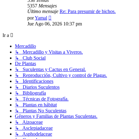
558
Temas
5357
Mensajes
Último mensaje
Re: Para presumir de bichos.
Ver
por
Yamal
último
Jue Ago 06, 2026 10:37 pm
mensaje
Ir a
Mercadillo
↳ Mercadillo y Visitas a Viveros.
↳ Club Social
De Plantas
↳ Suculentas y Cactus en General.
↳ Reproducción, Cultivo y control de Plagas.
↳ Identificaciones
↳ Diarios Suculentos
↳ Bibliografía
↳ Técnicas de Fotografía.
↳ Plantas en hábitat
↳ Plantas No Suculentas
Géneros y Familias de Plantas Suculentas.
↳ Aizoaceae
↳ Asclepiadaceae
↳ Asphodelaceae