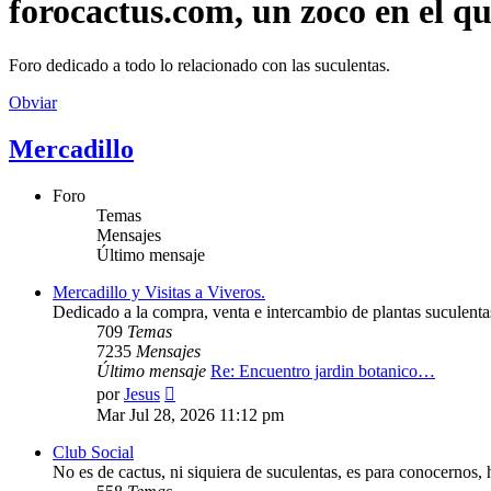
forocactus.com, un zoco en el q
Foro dedicado a todo lo relacionado con las suculentas.
Obviar
Mercadillo
Foro
Temas
Mensajes
Último mensaje
Mercadillo y Visitas a Viveros.
Dedicado a la compra, venta e intercambio de plantas suculentas
709
Temas
7235
Mensajes
Último mensaje
Re: Encuentro jardin botanico…
Ver
por
Jesus
último
Mar Jul 28, 2026 11:12 pm
mensaje
Club Social
No es de cactus, ni siquiera de suculentas, es para conocernos,