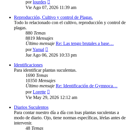
Ver
por
lourdes
último
Vie Ago 07, 2026 11:39 am
mensaje
Reproducción, Cultivo y control de Plagas.
Todo lo relacionado con el cultivo, reproducción y control de
plagas.
880
Temas
8819
Mensajes
Último mensaje
Re: Las tengo brutales a base…
Ver
por
Yamal
último
Jue Ago 06, 2026 10:33 pm
mensaje
Identificaciones
Para identificar plantas suculentas.
1690
Temas
10350
Mensajes
Último mensaje
Re: Identificación de Gymnoca…
Ver
por
Lorette
último
Vie May 29, 2026 12:12 am
mensaje
Diarios Suculentos
Para contar nuestro día a día con loas plantas suculentas a
modo de diario. Ojo, tiene normas específicas, léelas antes de
intervenir.
48
Temas