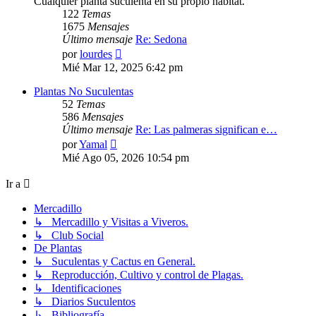
Cualquier planta suculenta en su propio hábitat.
122
Temas
1675
Mensajes
Último mensaje
Re: Sedona
Ver
por
lourdes
último
Mié Mar 12, 2025 6:42 pm
mensaje
Plantas No Suculentas
52
Temas
586
Mensajes
Último mensaje
Re: Las palmeras significan e…
Ver
por
Yamal
último
Mié Ago 05, 2026 10:54 pm
mensaje
Ir a
Mercadillo
↳ Mercadillo y Visitas a Viveros.
↳ Club Social
De Plantas
↳ Suculentas y Cactus en General.
↳ Reproducción, Cultivo y control de Plagas.
↳ Identificaciones
↳ Diarios Suculentos
↳ Bibliografía