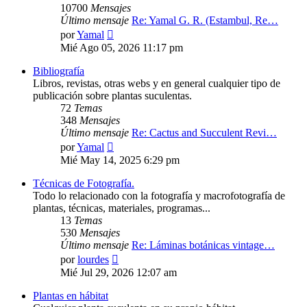
10700
Mensajes
Último mensaje
Re: Yamal G. R. (Estambul, Re…
Ver
por
Yamal
último
Mié Ago 05, 2026 11:17 pm
mensaje
Bibliografía
Libros, revistas, otras webs y en general cualquier tipo de
publicación sobre plantas suculentas.
72
Temas
348
Mensajes
Último mensaje
Re: Cactus and Succulent Revi…
Ver
por
Yamal
último
Mié May 14, 2025 6:29 pm
mensaje
Técnicas de Fotografía.
Todo lo relacionado con la fotografía y macrofotografía de
plantas, técnicas, materiales, programas...
13
Temas
530
Mensajes
Último mensaje
Re: Láminas botánicas vintage…
Ver
por
lourdes
último
Mié Jul 29, 2026 12:07 am
mensaje
Plantas en hábitat