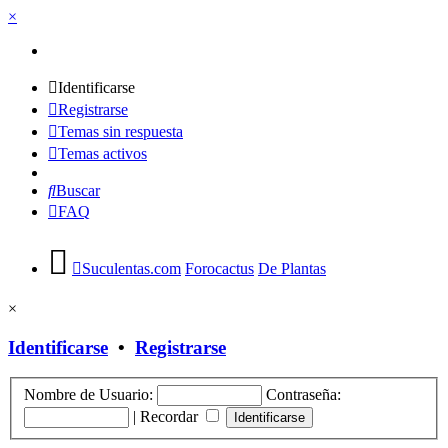
×
Identificarse
Registrarse
Temas sin respuesta
Temas activos
Buscar
FAQ
Suculentas.com
Forocactus
De Plantas
×
Identificarse
•
Registrarse
Nombre de Usuario:
Contraseña:
|
Recordar