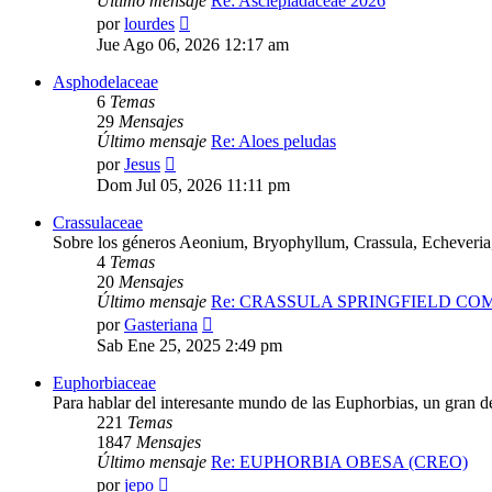
Último mensaje
Re: Asclepiadaceae 2026
Ver
por
lourdes
último
Jue Ago 06, 2026 12:17 am
mensaje
Asphodelaceae
6
Temas
29
Mensajes
Último mensaje
Re: Aloes peludas
Ver
por
Jesus
último
Dom Jul 05, 2026 11:11 pm
mensaje
Crassulaceae
Sobre los géneros Aeonium, Bryophyllum, Crassula, Echeveri
4
Temas
20
Mensajes
Último mensaje
Re: CRASSULA SPRINGFIELD C
Ver
por
Gasteriana
último
Sab Ene 25, 2025 2:49 pm
mensaje
Euphorbiaceae
Para hablar del interesante mundo de las Euphorbias, un gran de
221
Temas
1847
Mensajes
Último mensaje
Re: EUPHORBIA OBESA (CREO)
Ver
por
jepo