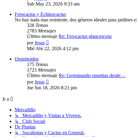
último
Sab May 23, 2026 9:33 am
mensaje
Ferocactus y Echinocactus
No hay nada mas resistente, dos géneros ideales para jardines ex
328
Temas
2783
Mensajes
Último mensaje
Re: Ferocactus glaucescens
Ver
por
Jesus
último
Mié Abr 22, 2026 4:12 pm
mensaje
Opuntioidea
175
Temas
1723
Mensajes
Último mensaje
Re: Germinando opuntias desde…
Ver
por
Jesus
último
Jue Jun 18, 2026 8:21 pm
mensaje
Ir a
Mercadillo
↳ Mercadillo y Visitas a Viveros.
↳ Club Social
De Plantas
↳ Suculentas y Cactus en General.