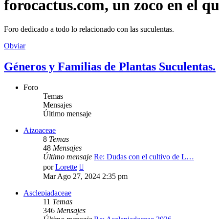
forocactus.com, un zoco en el q
Foro dedicado a todo lo relacionado con las suculentas.
Obviar
Géneros y Familias de Plantas Suculentas.
Foro
Temas
Mensajes
Último mensaje
Aizoaceae
8
Temas
48
Mensajes
Último mensaje
Re: Dudas con el cultivo de L…
Ver
por
Lorette
último
Mar Ago 27, 2024 2:35 pm
mensaje
Asclepiadaceae
11
Temas
346
Mensajes