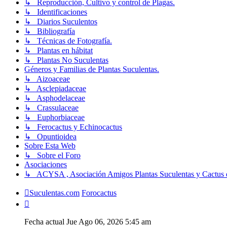
↳ Reproducción, Cultivo y control de Plagas.
↳ Identificaciones
↳ Diarios Suculentos
↳ Bibliografía
↳ Técnicas de Fotografía.
↳ Plantas en hábitat
↳ Plantas No Suculentas
Géneros y Familias de Plantas Suculentas.
↳ Aizoaceae
↳ Asclepiadaceae
↳ Asphodelaceae
↳ Crassulaceae
↳ Euphorbiaceae
↳ Ferocactus y Echinocactus
↳ Opuntioidea
Sobre Esta Web
↳ Sobre el Foro
Asociaciones
↳ ACYSA , Asociación Amigos Plantas Suculentas y Cactus 
Suculentas.com
Forocactus
Fecha actual Jue Ago 06, 2026 5:45 am