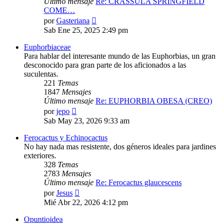
Último mensaje
Re: CRASSULA SPRINGFIELD
COME…
Ver
por
Gasteriana
último
Sab Ene 25, 2025 2:49 pm
mensaje
Euphorbiaceae
Para hablar del interesante mundo de las Euphorbias, un gran
desconocido para gran parte de los aficionados a las
suculentas.
221
Temas
1847
Mensajes
Último mensaje
Re: EUPHORBIA OBESA (CREO)
Ver
por
jepo
último
Sab May 23, 2026 9:33 am
mensaje
Ferocactus y Echinocactus
No hay nada mas resistente, dos géneros ideales para jardines
exteriores.
328
Temas
2783
Mensajes
Último mensaje
Re: Ferocactus glaucescens
Ver
por
Jesus
último
Mié Abr 22, 2026 4:12 pm
mensaje
Opuntioidea