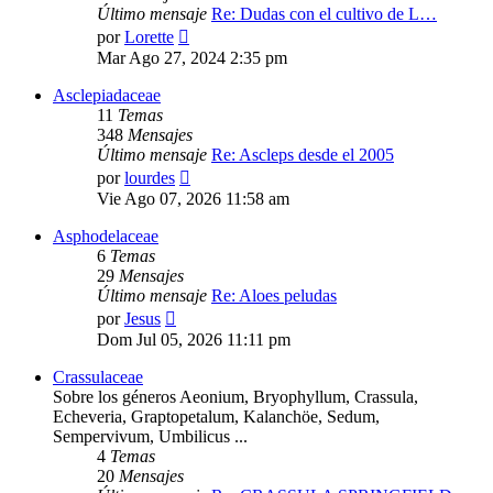
Último mensaje
Re: Dudas con el cultivo de L…
Ver
por
Lorette
último
Mar Ago 27, 2024 2:35 pm
mensaje
Asclepiadaceae
11
Temas
348
Mensajes
Último mensaje
Re: Ascleps desde el 2005
Ver
por
lourdes
último
Vie Ago 07, 2026 11:58 am
mensaje
Asphodelaceae
6
Temas
29
Mensajes
Último mensaje
Re: Aloes peludas
Ver
por
Jesus
último
Dom Jul 05, 2026 11:11 pm
mensaje
Crassulaceae
Sobre los géneros Aeonium, Bryophyllum, Crassula,
Echeveria, Graptopetalum, Kalanchöe, Sedum,
Sempervivum, Umbilicus ...
4
Temas
20
Mensajes