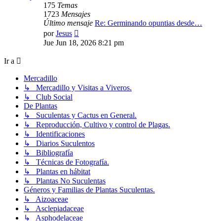
175
Temas
1723
Mensajes
Último mensaje
Re: Germinando opuntias desde…
Ver
por
Jesus
último
Jue Jun 18, 2026 8:21 pm
mensaje
Ir a
Mercadillo
↳ Mercadillo y Visitas a Viveros.
↳ Club Social
De Plantas
↳ Suculentas y Cactus en General.
↳ Reproducción, Cultivo y control de Plagas.
↳ Identificaciones
↳ Diarios Suculentos
↳ Bibliografía
↳ Técnicas de Fotografía.
↳ Plantas en hábitat
↳ Plantas No Suculentas
Géneros y Familias de Plantas Suculentas.
↳ Aizoaceae
↳ Asclepiadaceae
↳ Asphodelaceae