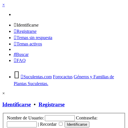
×
Identificarse
Registrarse
Temas sin respuesta
Temas activos
Buscar
FAQ
Suculentas.com
Forocactus
Géneros y Familias de
Plantas Suculentas.
×
Identificarse
•
Registrarse
Nombre de Usuario:
Contraseña:
|
Recordar