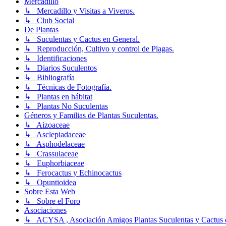
Mercadillo
↳ Mercadillo y Visitas a Viveros.
↳ Club Social
De Plantas
↳ Suculentas y Cactus en General.
↳ Reproducción, Cultivo y control de Plagas.
↳ Identificaciones
↳ Diarios Suculentos
↳ Bibliografía
↳ Técnicas de Fotografía.
↳ Plantas en hábitat
↳ Plantas No Suculentas
Géneros y Familias de Plantas Suculentas.
↳ Aizoaceae
↳ Asclepiadaceae
↳ Asphodelaceae
↳ Crassulaceae
↳ Euphorbiaceae
↳ Ferocactus y Echinocactus
↳ Opuntioidea
Sobre Esta Web
↳ Sobre el Foro
Asociaciones
↳ ACYSA , Asociación Amigos Plantas Suculentas y Cactus 