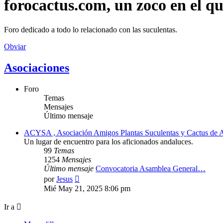
forocactus.com, un zoco en el q
Foro dedicado a todo lo relacionado con las suculentas.
Obviar
Asociaciones
Foro
Temas
Mensajes
Último mensaje
ACYSA , Asociación Amigos Plantas Suculentas y Cactus de A
Un lugar de encuentro para los aficionados andaluces.
99
Temas
1254
Mensajes
Último mensaje
Convocatoria Asamblea General…
Ver
por
Jesus
último
Mié May 21, 2025 8:06 pm
mensaje
Ir a