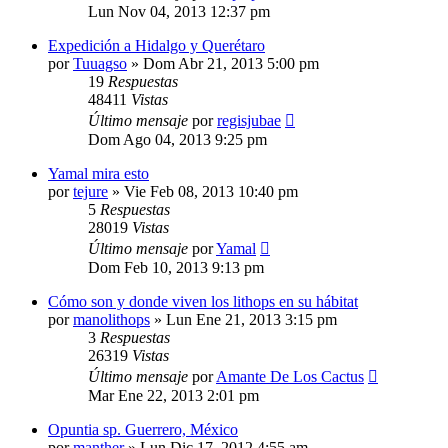
Lun Nov 04, 2013 12:37 pm
Expedición a Hidalgo y Querétaro
por
Tuuagso
»
Dom Abr 21, 2013 5:00 pm
19
Respuestas
48411
Vistas
Último mensaje
por
regisjubae
Dom Ago 04, 2013 9:25 pm
Yamal mira esto
por
tejure
»
Vie Feb 08, 2013 10:40 pm
5
Respuestas
28019
Vistas
Último mensaje
por
Yamal
Dom Feb 10, 2013 9:13 pm
Cómo son y donde viven los lithops en su hábitat
por
manolithops
»
Lun Ene 21, 2013 3:15 pm
3
Respuestas
26319
Vistas
Último mensaje
por
Amante De Los Cactus
Mar Ene 22, 2013 2:01 pm
Opuntia sp. Guerrero, México
por
manther
»
Lun Dic 17, 2012 4:55 am