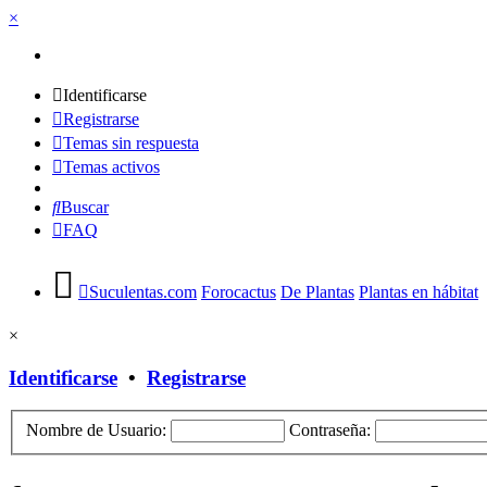
×
Identificarse
Registrarse
Temas sin respuesta
Temas activos
Buscar
FAQ
Suculentas.com
Forocactus
De Plantas
Plantas en hábitat
×
Identificarse
•
Registrarse
Nombre de Usuario:
Contraseña: