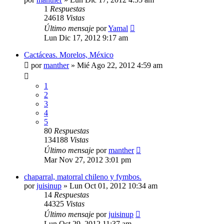
1
Respuestas
24618
Vistas
Último mensaje
por
Yamal
Lun Dic 17, 2012 9:17 am
Cactáceas. Morelos, México
por
manther
»
Mié Ago 22, 2012 4:59 am
1
2
3
4
5
80
Respuestas
134188
Vistas
Último mensaje
por
manther
Mar Nov 27, 2012 3:01 pm
chaparral, matorral chileno y fymbos.
por
juisinup
»
Lun Oct 01, 2012 10:34 am
14
Respuestas
44325
Vistas
Último mensaje
por
juisinup
Lun Oct 29, 2012 11:37 am