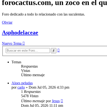
forocactus.com, un zoco en el q
Foro dedicado a todo lo relacionado con las suculentas.
Obviar
Asphodelaceae
Nuevo Tema
Búsqueda
Buscar
avanzada
Temas
Respuestas
Vistas
Último mensaje
Aloes peludas
por
carlo
»
Dom Jul 05, 2026 4:33 pm
1
Respuestas
5478
Vistas
Último mensaje
por
Jesus
Dom Jul 05, 2026 11:11 pm