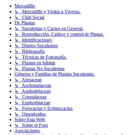
Mercadillo
↳ Mercadillo y Visitas a Viveros.
↳ Club Social
De Plantas
↳ Suculentas y Cactus en General.
↳ Reproducción, Cultivo y control de Plagas.
↳ Identificaciones
↳ Diarios Suculentos
↳ Bibliografía
↳ Técnicas de Fotografía.
↳ Plantas en hábitat
↳ Plantas No Suculentas
Géneros y Familias de Plantas Suculentas.
↳ Aizoaceae
↳ Asclepiadaceae
↳ Asphodelaceae
↳ Crassulaceae
↳ Euphorbiaceae
↳ Ferocactus y Echinocactus
↳ Opuntioidea
Sobre Esta Web
↳ Sobre el Foro
Asociaciones