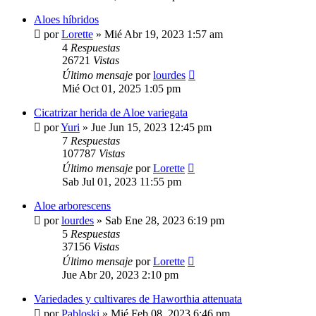
Aloes híbridos
por
Lorette
»
Mié Abr 19, 2023 1:57 am
4
Respuestas
26721
Vistas
Último mensaje
por
lourdes
Mié Oct 01, 2025 1:05 pm
Cicatrizar herida de Aloe variegata
por
Yuri
»
Jue Jun 15, 2023 12:45 pm
7
Respuestas
107787
Vistas
Último mensaje
por
Lorette
Sab Jul 01, 2023 11:55 pm
Aloe arborescens
por
lourdes
»
Sab Ene 28, 2023 6:19 pm
5
Respuestas
37156
Vistas
Último mensaje
por
Lorette
Jue Abr 20, 2023 2:10 pm
Variedades y cultivares de Haworthia attenuata
por
Pabloski
»
Mié Feb 08, 2023 6:46 pm