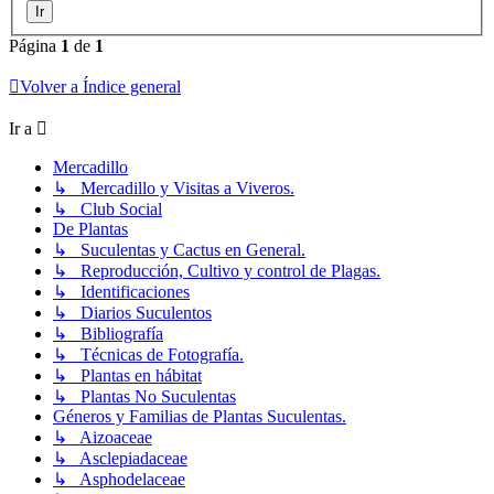
Página
1
de
1
Volver a Índice general
Ir a
Mercadillo
↳ Mercadillo y Visitas a Viveros.
↳ Club Social
De Plantas
↳ Suculentas y Cactus en General.
↳ Reproducción, Cultivo y control de Plagas.
↳ Identificaciones
↳ Diarios Suculentos
↳ Bibliografía
↳ Técnicas de Fotografía.
↳ Plantas en hábitat
↳ Plantas No Suculentas
Géneros y Familias de Plantas Suculentas.
↳ Aizoaceae
↳ Asclepiadaceae
↳ Asphodelaceae