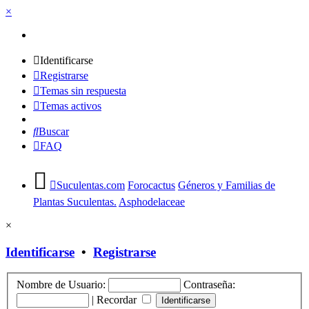
×
Identificarse
Registrarse
Temas sin respuesta
Temas activos
Buscar
FAQ
Suculentas.com
Forocactus
Géneros y Familias de
Plantas Suculentas.
Asphodelaceae
×
Identificarse
•
Registrarse
Nombre de Usuario:
Contraseña:
|
Recordar