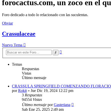
forocactus.com, un zoco en el q
Foro dedicado a todo lo relacionado con las suculentas.
Obviar
Crassulaceae
Nuevo Tema
Búsqueda
Buscar
avanzada
Temas
Respuestas
Vistas
Último mensaje
CRASSULA SPRINGFIELD COMENZANDO FLORACI
por
Rokit
»
Jue Dic 19, 2024 12:22 pm
3
Respuestas
94554
Vistas
Último mensaje
por
Gasteriana
Sab Ene 25, 2025 2:49 pm