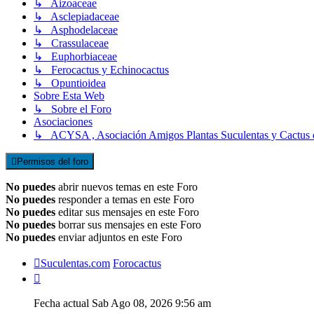
↳ Aizoaceae
↳ Asclepiadaceae
↳ Asphodelaceae
↳ Crassulaceae
↳ Euphorbiaceae
↳ Ferocactus y Echinocactus
↳ Opuntioidea
Sobre Esta Web
↳ Sobre el Foro
Asociaciones
↳ ACYSA , Asociación Amigos Plantas Suculentas y Cactus 
Permisos del foro
No puedes
abrir nuevos temas en este Foro
No puedes
responder a temas en este Foro
No puedes
editar sus mensajes en este Foro
No puedes
borrar sus mensajes en este Foro
No puedes
enviar adjuntos en este Foro
Suculentas.com
Forocactus
Fecha actual Sab Ago 08, 2026 9:56 am