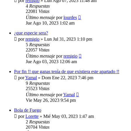
por
remigio
»
Lun Ago 07, 2023 11:48 am
4
Respuestas
22081
Vistas
Último mensaje
por
lourdes
Jue Ago 10, 2023 1:02 am
¿que especie sera?
por
remigio
»
Lun Jul 31, 2023 1:10 pm
5
Respuestas
22057
Vistas
Último mensaje
por
remigio
Jue Ago 03, 2023 12:06 am
Por fin !! que ganas tenía de que existiera este apartado !!
por
Yamal
»
Dom Ene 22, 2023 7:46 pm
9
Respuestas
25523
Vistas
Último mensaje
por
Yamal
Vie May 26, 2023 9:54 pm
Bola de Fuego
por
Lorette
»
Mié May 03, 2023 1:47 am
2
Respuestas
20704
Vistas