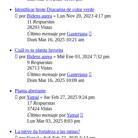
Identificar brote Dracaena de color verde
por
Bidens aurea
»
Lun Nov 20, 2023 4:17 pm
11
Respuestas
28293
Vistas
Último mensaje
por
Gasteriana
Dom Mar 16, 2025 10:21 am
Cuál es tu planta favorita
por
Bidens aurea
»
Mié Ene 03, 2024 7:32 pm
9
Respuestas
26713
Vistas
Último mensaje
por
Gasteriana
Dom Mar 16, 2025 10:09 am
Planta aberrante
por
Yamal
»
Jue Feb 27, 2025 9:24 pm
17
Respuestas
37424
Vistas
Último mensaje
por
Yamal
Lun Mar 03, 2025 8:03 pm
La nieve da fortaleza a las ramas?
por
Yamal
»
Sab Feb 22, 2025 5:12 pm