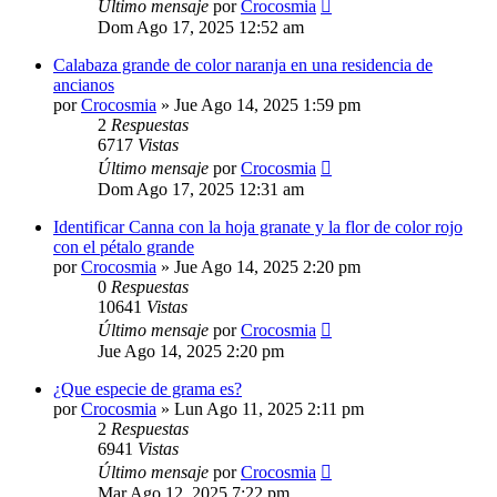
Último mensaje
por
Crocosmia
Dom Ago 17, 2025 12:52 am
Calabaza grande de color naranja en una residencia de
ancianos
por
Crocosmia
»
Jue Ago 14, 2025 1:59 pm
2
Respuestas
6717
Vistas
Último mensaje
por
Crocosmia
Dom Ago 17, 2025 12:31 am
Identificar Canna con la hoja granate y la flor de color rojo
con el pétalo grande
por
Crocosmia
»
Jue Ago 14, 2025 2:20 pm
0
Respuestas
10641
Vistas
Último mensaje
por
Crocosmia
Jue Ago 14, 2025 2:20 pm
¿Que especie de grama es?
por
Crocosmia
»
Lun Ago 11, 2025 2:11 pm
2
Respuestas
6941
Vistas
Último mensaje
por
Crocosmia
Mar Ago 12, 2025 7:22 pm