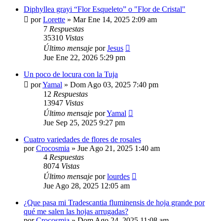
Diphyllea grayi “Flor Esqueleto” o "Flor de Cristal"
por
Lorette
»
Mar Ene 14, 2025 2:09 am
7
Respuestas
35310
Vistas
Último mensaje
por
Jesus
Jue Ene 22, 2026 5:29 pm
Un poco de locura con la Tuja
por
Yamal
»
Dom Ago 03, 2025 7:40 pm
12
Respuestas
13947
Vistas
Último mensaje
por
Yamal
Jue Sep 25, 2025 9:27 pm
Cuatro variedades de flores de rosales
por
Crocosmia
»
Jue Ago 21, 2025 1:40 am
4
Respuestas
8074
Vistas
Último mensaje
por
lourdes
Jue Ago 28, 2025 12:05 am
¿Que pasa mi Tradescantia fluminensis de hoja grande por
qué me salen las hojas arrugadas?
por
Crocosmia
»
Dom Ago 24, 2025 11:08 am