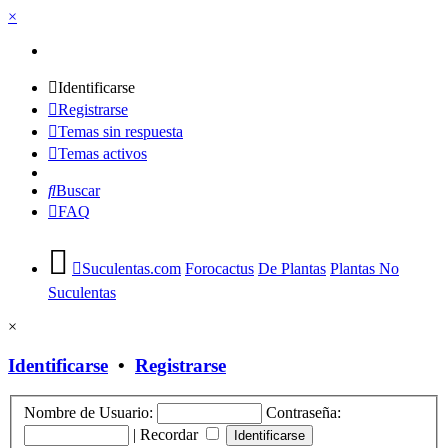
×
Identificarse
Registrarse
Temas sin respuesta
Temas activos
Buscar
FAQ
Suculentas.com
Forocactus
De Plantas
Plantas No
Suculentas
×
Identificarse
•
Registrarse
Nombre de Usuario:
Contraseña:
|
Recordar