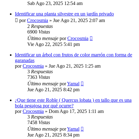
Sab Ago 23, 2025 12:54 am
Identificar una planta silvestre en un jardín privado
por
Crocosmia
»
Jue Ago 21, 2025 2:07 am
2
Respuestas
6900
Vistas
Último mensaje
por
Crocosmia
Vie Ago 22, 2025 5:41 pm
Identificar un árbol con frutos de color marrón con forma de
garanadas
por
Crocosmia
»
Jue Ago 21, 2025 1:25 am
3
Respuestas
7363
Vistas
Último mensaje
por
Yamal
Jue Ago 21, 2025 8:42 pm
¿Que tiene este Roble ( Quercus lobata ) en tallo que es una
bola pegajosa por qué ocurre?
por
Crocosmia
»
Dom Ago 17, 2025 1:11 am
3
Respuestas
7458
Vistas
Último mensaje
por
Yamal
Jue Ago 21, 2025 8:34 pm