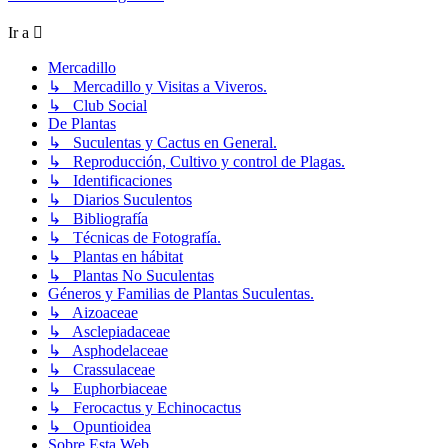
Ir a
Mercadillo
↳ Mercadillo y Visitas a Viveros.
↳ Club Social
De Plantas
↳ Suculentas y Cactus en General.
↳ Reproducción, Cultivo y control de Plagas.
↳ Identificaciones
↳ Diarios Suculentos
↳ Bibliografía
↳ Técnicas de Fotografía.
↳ Plantas en hábitat
↳ Plantas No Suculentas
Géneros y Familias de Plantas Suculentas.
↳ Aizoaceae
↳ Asclepiadaceae
↳ Asphodelaceae
↳ Crassulaceae
↳ Euphorbiaceae
↳ Ferocactus y Echinocactus
↳ Opuntioidea
Sobre Esta Web