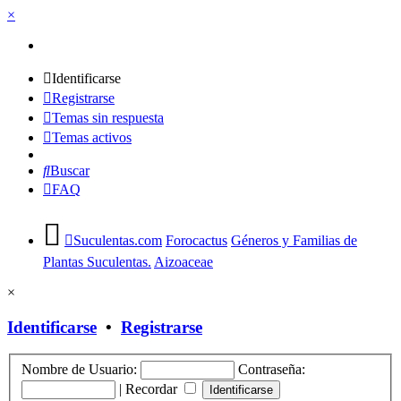
×
Identificarse
Registrarse
Temas sin respuesta
Temas activos
Buscar
FAQ
Suculentas.com
Forocactus
Géneros y Familias de
Plantas Suculentas.
Aizoaceae
×
Identificarse
•
Registrarse
Nombre de Usuario:
Contraseña:
|
Recordar