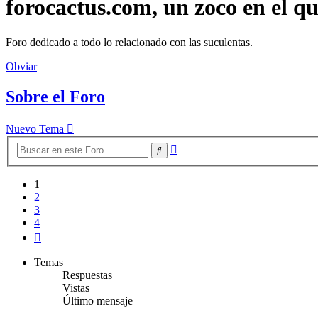
forocactus.com, un zoco en el q
Foro dedicado a todo lo relacionado con las suculentas.
Obviar
Sobre el Foro
Nuevo Tema
Búsqueda
Buscar
avanzada
1
2
3
4
Siguiente
Temas
Respuestas
Vistas
Último mensaje