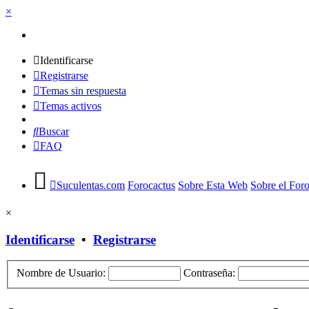
×
Identificarse
Registrarse
Temas sin respuesta
Temas activos
Buscar
FAQ
Suculentas.com
Forocactus
Sobre Esta Web
Sobre el For
×
Identificarse
•
Registrarse
Nombre de Usuario:
Contraseña: