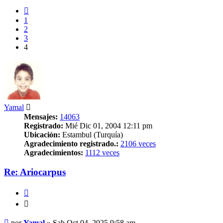
Anterior
1
2
3
4
Yamal
Mensajes:
14063
Registrado:
Mié Dic 01, 2004 12:11 pm
Ubicación:
Estambul (Turquía)
Agradecimiento registrado.:
2106 veces
Agradecimientos:
1112 veces
Re: Ariocarpus
Citar
Citar
Mensaje
por
Yamal
»
Sab Oct 04, 2025 9:58 am