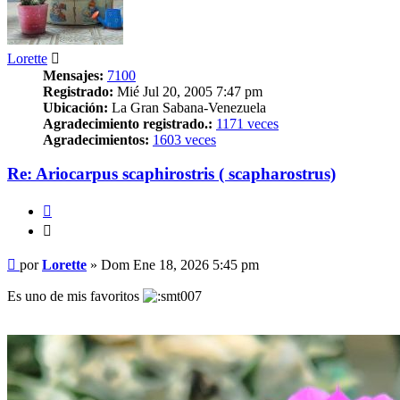
Lorette
Mensajes:
7100
Registrado:
Mié Jul 20, 2005 7:47 pm
Ubicación:
La Gran Sabana-Venezuela
Agradecimiento registrado.:
1171 veces
Agradecimientos:
1603 veces
Re: Ariocarpus scaphirostris ( scapharostrus)
Citar
Citar
Mensaje
por
Lorette
»
Dom Ene 18, 2026 5:45 pm
Es uno de mis favoritos