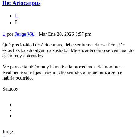
Re: Ariocarpus
Citar
Citar
Mensaje
por
Jorge VA
»
Mar Ene 20, 2026 8:57 pm
Qué preciosidad de Ariocarpus, debe ser tremenda esa flor. ¿De
estos has bajado alguno a sustrato? Me encanta cómo se ven cuando
están muy enterrados.
Me parece también muy llamativa la procedencia del nombre...
Realmente si te fijas tiene mucho sentido, aunque nunca se me
habría ocurrido.
Saludos
Jorge.
Arriba