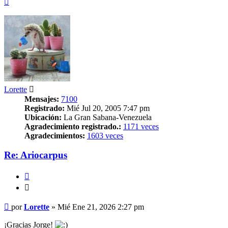
Lorette
Mensajes:
7100
Registrado:
Mié Jul 20, 2005 7:47 pm
Ubicación:
La Gran Sabana-Venezuela
Agradecimiento registrado.:
1171 veces
Agradecimientos:
1603 veces
Re: Ariocarpus
Citar
Citar
Mensaje
por
Lorette
»
Mié Ene 21, 2026 2:27 pm
¡Gracias Jorge!