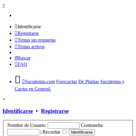
×
Identificarse
Registrarse
Temas sin respuesta
Temas activos
Buscar
FAQ
Suculentas.com
Forocactus
De Plantas
Suculentas y
Cactus en General.
×
Identificarse
•
Registrarse
Nombre de Usuario:
Contraseña:
|
Recordar