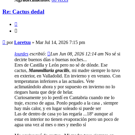
Re: Cactus dedal
Citar
Citar
Mensaje
por
Loretxu
»
Mar Jul 14, 2026 7:15 pm
lourdes
escribió:
Lun Jun 08, 2026 12:14 am
No sé si
decirte buenos días o buenas noches...
Eres de Castilla y León pero no sé de dónde. Ese
cactus,
Mammillaria gracilis
, mi madre siempre lo tuvo
en exterior, en Valladolid. En invierno y en verano. Con
temperaturas inferiores a las actuales. Vete
aclimatándolo ahora y por supuesto en invierno no lo
riegues hasta que deje de helar.
Curiosamente yo lo perdí en Cantabria cuando me lo
traje, exceso de agua. Ponlo pegado a la casa , siempre
hay más calor, y en lugar soleado si puede ser
Las de dentro de casa yo las regaría ...18º aunque al
estar en interior no tienen evaporación pero un poco de
agua una vez al mes o mes y medio sí