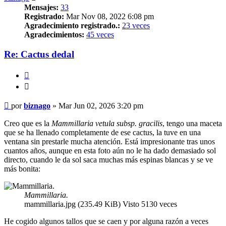
Mensajes:
33
Registrado:
Mar Nov 08, 2022 6:08 pm
Agradecimiento registrado.:
23 veces
Agradecimientos:
45 veces
Re: Cactus dedal
Citar
Citar
Mensaje
por
biznago
»
Mar Jun 02, 2026 3:20 pm
Creo que es la
Mammillaria vetula subsp. gracilis
, tengo una maceta
que se ha llenado completamente de ese cactus, la tuve en una
ventana sin prestarle mucha atención. Está impresionante tras unos
cuantos años, aunque en esta foto aún no le ha dado demasiado sol
directo, cuando le da sol saca muchas más espinas blancas y se ve
más bonita:
Mammillaria.
mammillaria.jpg (235.49 KiB) Visto 5130 veces
He cogido algunos tallos que se caen y por alguna razón a veces