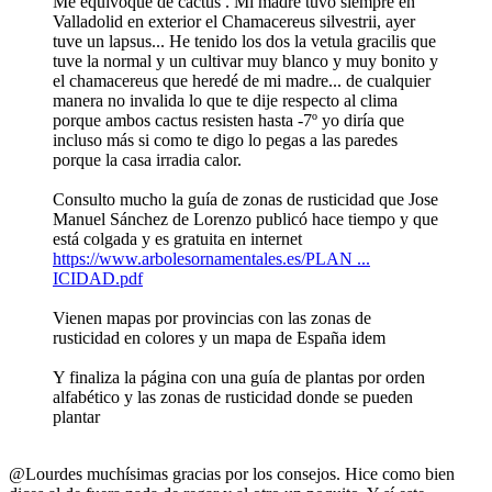
Me equivoqué de cactus . Mi madre tuvo siempre en
Valladolid en exterior el Chamacereus silvestrii, ayer
tuve un lapsus... He tenido los dos la vetula gracilis que
tuve la normal y un cultivar muy blanco y muy bonito y
el chamacereus que heredé de mi madre... de cualquier
manera no invalida lo que te dije respecto al clima
porque ambos cactus resisten hasta -7º yo diría que
incluso más si como te digo lo pegas a las paredes
porque la casa irradia calor.
Consulto mucho la guía de zonas de rusticidad que Jose
Manuel Sánchez de Lorenzo publicó hace tiempo y que
está colgada y es gratuita en internet
https://www.arbolesornamentales.es/PLAN ...
ICIDAD.pdf
Vienen mapas por provincias con las zonas de
rusticidad en colores y un mapa de España idem
Y finaliza la página con una guía de plantas por orden
alfabético y las zonas de rusticidad donde se pueden
plantar
@Lourdes muchísimas gracias por los consejos. Hice como bien