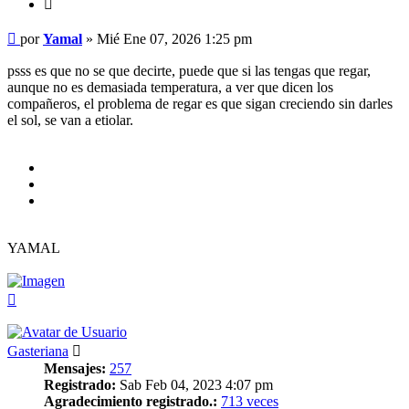
Citar
Mensaje
por
Yamal
»
Mié Ene 07, 2026 1:25 pm
psss es que no se que decirte, puede que si las tengas que regar,
aunque no es demasiada temperatura, a ver que dicen los
compañeros, el problema de regar es que sigan creciendo sin darles
el sol, se van a etiolar.
YAMAL
Arriba
Gasteriana
Mensajes:
257
Registrado:
Sab Feb 04, 2023 4:07 pm
Agradecimiento registrado.:
713 veces