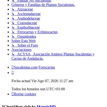
↳ Plantas No Suculentas
Géneros y Familias de Plantas Suculentas.
↳ Aizoaceae
↳ Asclepiadaceae
↳ Asphodelaceae
↳ Crassulaceae
↳ Euphorbiaceae
↳ Ferocactus y Echinocactus
↳ Opuntioidea
Sobre Esta Web
↳ Sobre el Foro
Asociaciones
↳ ACYSA , Asociación Amigos Plantas Suculentas y
Cactus de Andalucía.
Suculentas.com
Forocactus
Fecha actual Vie Ago 07, 2026 11:27 am
Todos los horarios son
UTC+01:00
Borrar cookies
*
CleanSilver style by
MannixMD