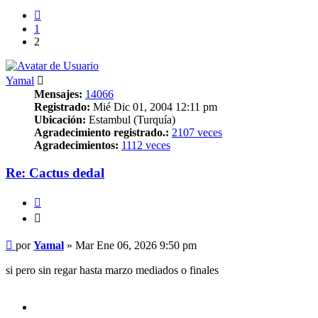
Anterior
1
2
Yamal
Mensajes:
14066
Registrado:
Mié Dic 01, 2004 12:11 pm
Ubicación:
Estambul (Turquía)
Agradecimiento registrado.:
2107 veces
Agradecimientos:
1112 veces
Re: Cactus dedal
Citar
Citar
Mensaje
por
Yamal
»
Mar Ene 06, 2026 9:50 pm
si pero sin regar hasta marzo mediados o finales