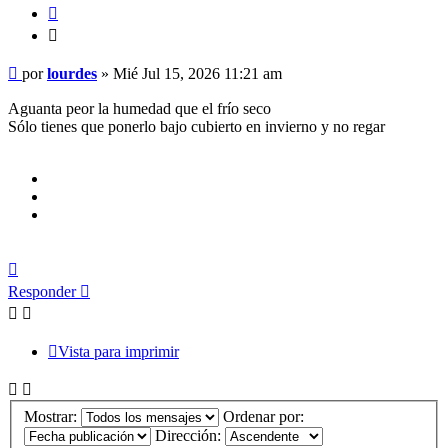
Citar
Citar
Mensaje
por
lourdes
»
Mié Jul 15, 2026 11:21 am
Aguanta peor la humedad que el frío seco
Sólo tienes que ponerlo bajo cubierto en invierno y no regar
Arriba
Responder
Vista para imprimir
Mostrar:
Ordenar por:
Dirección: