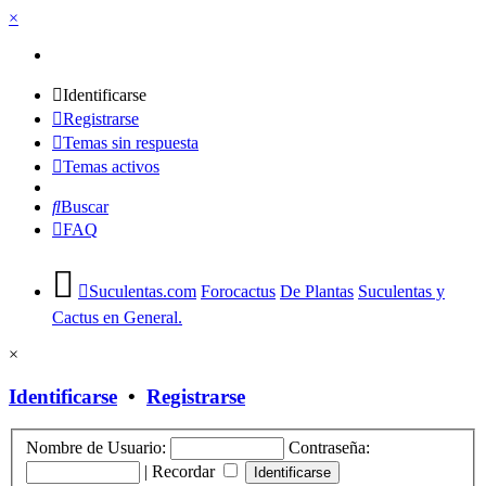
×
Identificarse
Registrarse
Temas sin respuesta
Temas activos
Buscar
FAQ
Suculentas.com
Forocactus
De Plantas
Suculentas y
Cactus en General.
×
Identificarse
•
Registrarse
Nombre de Usuario:
Contraseña:
|
Recordar