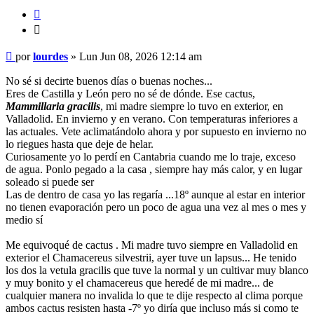
Citar
Citar
Mensaje
por
lourdes
»
Lun Jun 08, 2026 12:14 am
No sé si decirte buenos días o buenas noches...
Eres de Castilla y León pero no sé de dónde. Ese cactus,
Mammillaria gracilis
, mi madre siempre lo tuvo en exterior, en
Valladolid. En invierno y en verano. Con temperaturas inferiores a
las actuales. Vete aclimatándolo ahora y por supuesto en invierno no
lo riegues hasta que deje de helar.
Curiosamente yo lo perdí en Cantabria cuando me lo traje, exceso
de agua. Ponlo pegado a la casa , siempre hay más calor, y en lugar
soleado si puede ser
Las de dentro de casa yo las regaría ...18º aunque al estar en interior
no tienen evaporación pero un poco de agua una vez al mes o mes y
medio sí
Me equivoqué de cactus . Mi madre tuvo siempre en Valladolid en
exterior el Chamacereus silvestrii, ayer tuve un lapsus... He tenido
los dos la vetula gracilis que tuve la normal y un cultivar muy blanco
y muy bonito y el chamacereus que heredé de mi madre... de
cualquier manera no invalida lo que te dije respecto al clima porque
ambos cactus resisten hasta -7º yo diría que incluso más si como te