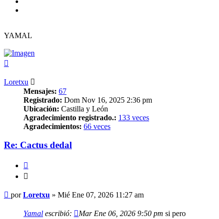
YAMAL
Arriba
Loretxu
Mensajes:
67
Registrado:
Dom Nov 16, 2025 2:36 pm
Ubicación:
Castilla y León
Agradecimiento registrado.:
133 veces
Agradecimientos:
66 veces
Re: Cactus dedal
Citar
Citar
Mensaje
por
Loretxu
»
Mié Ene 07, 2026 11:27 am
Yamal
escribió:
Mar Ene 06, 2026 9:50 pm
si pero