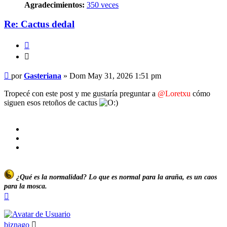
Agradecimientos:
350 veces
Re: Cactus dedal
Citar
Citar
Mensaje
por
Gasteriana
»
Dom May 31, 2026 1:51 pm
Tropecé con este post y me gustaría preguntar a
@Loretxu
cómo
siguen esos retoños de cactus
¿Qué es la normalidad? Lo que es normal para la araña, es un caos
para la mosca.
Arriba
biznago