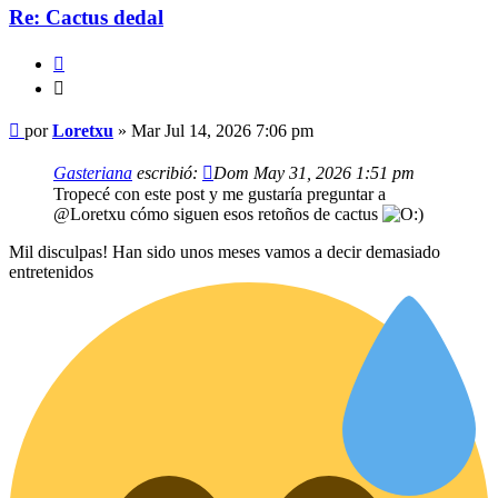
Re: Cactus dedal
Citar
Citar
Mensaje
por
Loretxu
»
Mar Jul 14, 2026 7:06 pm
Gasteriana
escribió:
Dom May 31, 2026 1:51 pm
Tropecé con este post y me gustaría preguntar a
@Loretxu cómo siguen esos retoños de cactus
Mil disculpas! Han sido unos meses vamos a decir demasiado
entretenidos