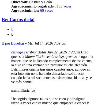
Ubicación:
Castilla y León
Agradecimiento registrado.:
133 veces
Agradecimientos:
66 veces
Re: Cactus dedal
Citar
Citar
Mensaje
por
Loretxu
»
Mar Jul 14, 2026 7:09 pm
biznago
escribió:
Mar Jun 02, 2026 3:20 pm
Creo
que es la
Mammillaria vetula subsp. gracilis
, tengo una
maceta que se ha llenado completamente de ese cactus,
la tuve en una ventana sin prestarle mucha atención.
Está impresionante tras unos cuantos años, aunque en
esta foto aún no le ha dado demasiado sol directo,
cuando le da sol saca muchas más espinas blancas y se
ve más bonita:
mammillaria.jpg
He cogido algunos tallos que se caen y por alguna
razón a veces cuesta mucho que empiecen a crecer y