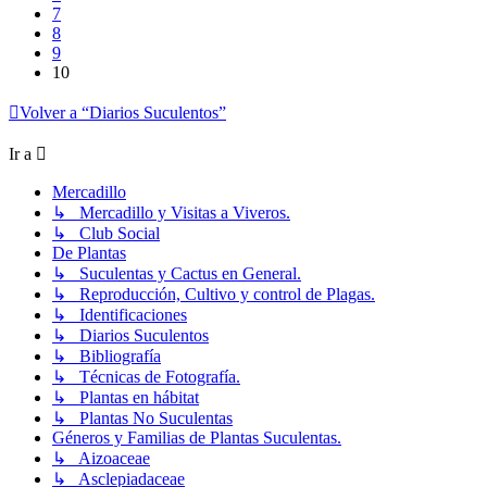
7
8
9
10
Volver a “Diarios Suculentos”
Ir a
Mercadillo
↳ Mercadillo y Visitas a Viveros.
↳ Club Social
De Plantas
↳ Suculentas y Cactus en General.
↳ Reproducción, Cultivo y control de Plagas.
↳ Identificaciones
↳ Diarios Suculentos
↳ Bibliografía
↳ Técnicas de Fotografía.
↳ Plantas en hábitat
↳ Plantas No Suculentas
Géneros y Familias de Plantas Suculentas.
↳ Aizoaceae
↳ Asclepiadaceae