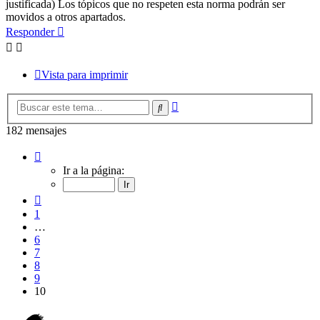
justificada) Los tópicos que no respeten esta norma podrán ser
movidos a otros apartados.
Responder
Vista para imprimir
Búsqueda
Buscar
avanzada
182 mensajes
Página
10
Ir a la página:
de
10
Anterior
1
…
6
7
8
9
10