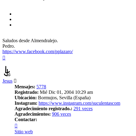
Saludos desde Almendralejo.
Pedro.
https://www.facebook.com/pplazaro/
Arriba
Jesus
Mensajes:
5778
Registrado:
Mié Dic 01, 2004 10:29 am
Ubicación:
Bormujos, Sevilla (España)
Instagram:
https://www.instagram.com/suculentascom
Agradecimiento registrado.:
291 veces
Agradecimientos:
906 veces
Contactar:
Contactar
Jesus
Sitio web