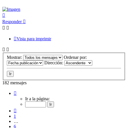
Arriba
Responder
Vista para imprimir
Mostrar:
Ordenar por:
Dirección:
182 mensajes
Página
10
Ir a la página:
de
10
Anterior
1
…
6