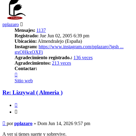
pplazaro
Mensajes:
1137
Registrado:
Jue Jun 02, 2005 6:39 pm
Ubicación:
Almendralejo (España)
Instagram:
https://www.instagram.com/pplazaro?igsh ...
gxOHkxOXFi
Agradecimiento registrado.:
136 veces
Agradecimientos:
213 veces
Contactar:
Contactar
pplazaro
Sitio web
Re: Lizzywal ( Almeria )
Citar
Citar
Mensaje
por
pplazaro
»
Dom Jun 14, 2026 9:57 pm
A ver si tienes suerte y sobrevive.