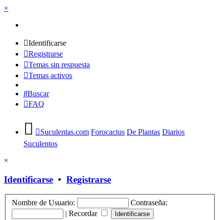
×
Identificarse
Registrarse
Temas sin respuesta
Temas activos
Buscar
FAQ
Suculentas.com
Forocactus
De Plantas
Diarios
Suculentos
×
Identificarse
•
Registrarse
Nombre de Usuario:
Contraseña:
|
Recordar