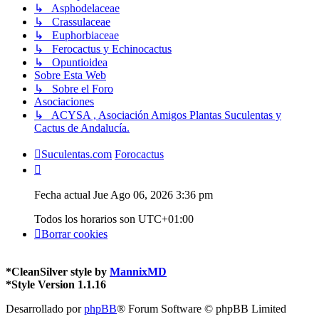
↳ Asphodelaceae
↳ Crassulaceae
↳ Euphorbiaceae
↳ Ferocactus y Echinocactus
↳ Opuntioidea
Sobre Esta Web
↳ Sobre el Foro
Asociaciones
↳ ACYSA , Asociación Amigos Plantas Suculentas y
Cactus de Andalucía.
Suculentas.com
Forocactus
Fecha actual Jue Ago 06, 2026 3:36 pm
Todos los horarios son
UTC+01:00
Borrar cookies
*
CleanSilver style by
MannixMD
*
Style Version 1.1.16
Desarrollado por
phpBB
® Forum Software © phpBB Limited