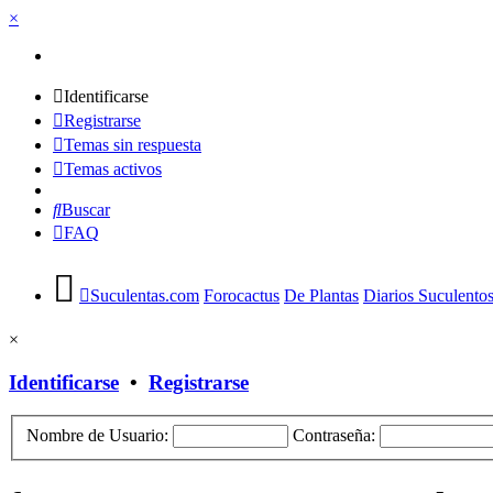
×
Identificarse
Registrarse
Temas sin respuesta
Temas activos
Buscar
FAQ
Suculentas.com
Forocactus
De Plantas
Diarios Suculento
×
Identificarse
•
Registrarse
Nombre de Usuario:
Contraseña: