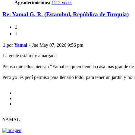
Agradecimientos:
1112 veces
Re: Yamal G. R. (Estambul, República de Turquía)
Citar
Citar
Mensaje
por
Yamal
»
Jue May 07, 2026 9:56 pm
La gente está muy amargada
Pienso que ellos piensan "Yamal es quien tiene la casa mas grande de 
Pero yo les pedí permiso para llenarlo todo, para tener un jardín y no
YAMAL