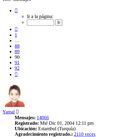
Página
90
Ir a la página:
de
92
Anterior
1
…
88
89
90
91
92
Siguiente
Yamal
Mensajes:
14066
Registrado:
Mié Dic 01, 2004 12:11 pm
Ubicación:
Estambul (Turquía)
Agradecimiento registrado.:
2110 veces