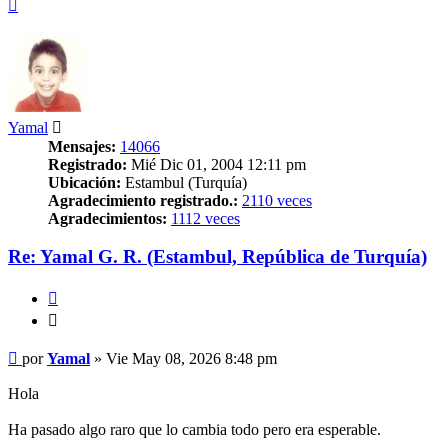
Arriba
Yamal
Mensajes:
14066
Registrado:
Mié Dic 01, 2004 12:11 pm
Ubicación:
Estambul (Turquía)
Agradecimiento registrado.:
2110 veces
Agradecimientos:
1112 veces
Re: Yamal G. R. (Estambul, República de Turquía)
Citar
Citar
Mensaje
por
Yamal
»
Vie May 08, 2026 8:48 pm
Hola
Ha pasado algo raro que lo cambia todo pero era esperable.