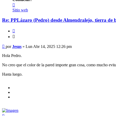
Contactar
Jesus
Sitio web
Re: PPLázaro (Pedro) desde Almendralejo, tierra de 
Citar
Citar
Mensaje
por
Jesus
»
Lun Abr 14, 2025 12:26 pm
Hola Pedro.
No creo que el color de la pared importe gran cosa, como mucho evitar
Hasta luego.
Arriba