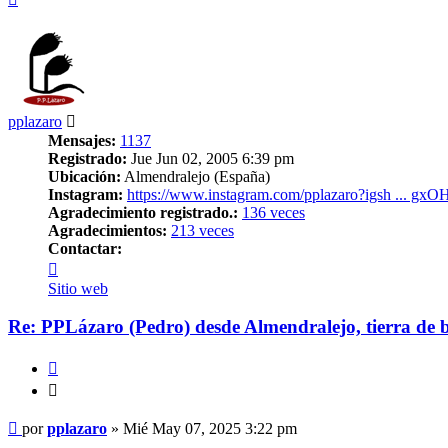
pplazaro
Mensajes:
1137
Registrado:
Jue Jun 02, 2005 6:39 pm
Ubicación:
Almendralejo (España)
Instagram:
https://www.instagram.com/pplazaro?igsh ... g
Agradecimiento registrado.:
136 veces
Agradecimientos:
213 veces
Contactar:
Contactar
pplazaro
Sitio web
Re: PPLázaro (Pedro) desde Almendralejo, tierra de 
Citar
Citar
Mensaje
por
pplazaro
»
Mié May 07, 2025 3:22 pm