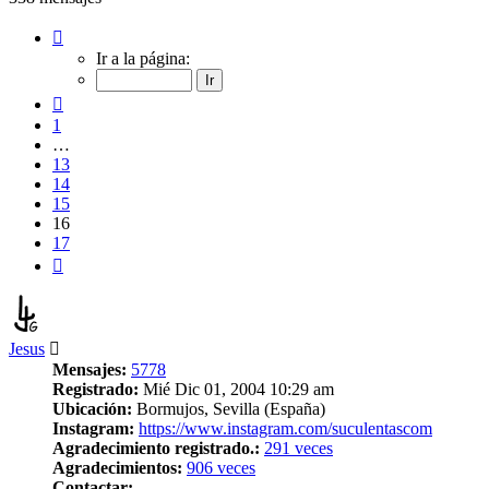
Página
16
Ir a la página:
de
17
Anterior
1
…
13
14
15
16
17
Siguiente
Jesus
Mensajes:
5778
Registrado:
Mié Dic 01, 2004 10:29 am
Ubicación:
Bormujos, Sevilla (España)
Instagram:
https://www.instagram.com/suculentascom
Agradecimiento registrado.:
291 veces
Agradecimientos:
906 veces
Contactar: