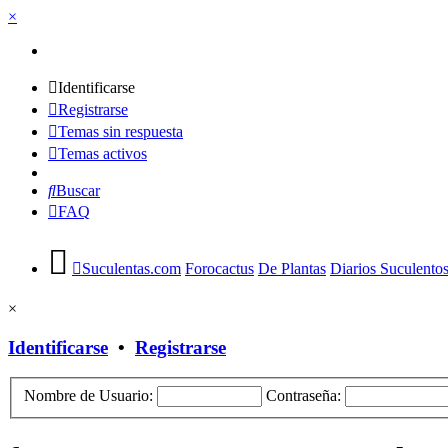
×
Identificarse
Registrarse
Temas sin respuesta
Temas activos
Buscar
FAQ
Suculentas.com
Forocactus
De Plantas
Diarios Suculento
×
Identificarse
•
Registrarse
Nombre de Usuario:
Contraseña: