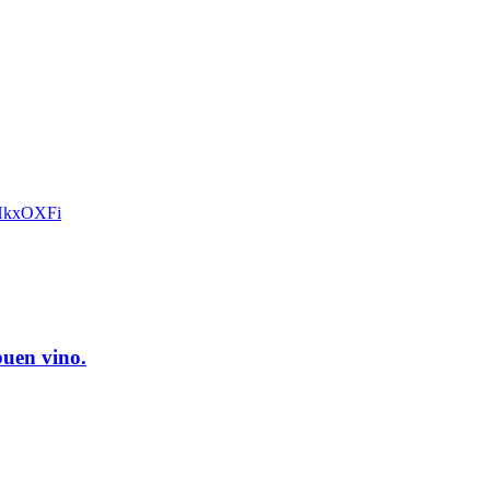
xOHkxOXFi
buen vino.