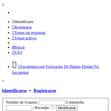
×
Identificarse
Registrarse
Temas sin respuesta
Temas activos
Buscar
FAQ
Suculentas.com
Forocactus
De Plantas
Plantas No
Suculentas
×
Identificarse
•
Registrarse
Nombre de Usuario:
Contraseña:
|
Recordar