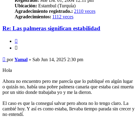
Registrado:
Mié Dic 01, 2004 12:11 pm
Ubicación:
Estambul (Turquía)
Agradecimiento registrado.:
2110 veces
Agradecimientos:
1112 veces
Re: Las palmeras significan estabilidad
Citar
Citar
Mensaje
por
Yamal
»
Sab Jun 14, 2025 2:30 pm
Hola
Ahora no encuentro pero me parecía que lo publiqué en algún lugar
o quizás no, había una pobre palmera canaria que estaba casi muerta
por un sitio donde trabajaba yo y me la dieron.
El caso es que la conseguí salvar pero ahora no lo tengo claro. La
cambié hoy. Y así es como estaba, llevaba tiempo parada sin crecer y
no entendí.