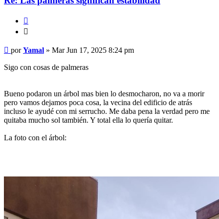
Re: Las palmeras significan estabilidad
Citar
Citar
Mensaje
por
Yamal
»
Mar Jun 17, 2025 8:24 pm
Sigo con cosas de palmeras
Bueno podaron un árbol mas bien lo desmocharon, no va a morir
pero vamos dejamos poca cosa, la vecina del edificio de atrás
incluso le ayudé con mi serrucho. Me daba pena la verdad pero me
quitaba mucho sol también. Y total ella lo quería quitar.
La foto con el árbol: