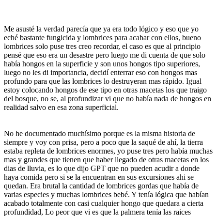
Me asusté la verdad parecía que ya era todo lógico y eso que yo
eché bastante fungicida y lombrices para acabar con ellos, bueno
lombrices solo puse tres creo recordar, el caso es que al principio
pensé que eso era un desastre pero luego me di cuenta de que solo
había hongos en la superficie y son unos hongos tipo superiores,
luego no les di importancia, decidí enterrar eso con hongos mas
profundo para que las lombrices lo destruyeran mas rápido. Igual
estoy colocando hongos de ese tipo en otras macetas los que traigo
del bosque, no se, al profundizar vi que no había nada de hongos en
realidad salvo en esa zona superficial.
No he documentado muchísimo porque es la misma historia de
siempre y voy con prisa, pero a poco que la saqué de ahí, la tierra
estaba repleta de lombrices enormes, yo puse tres pero había muchas
mas y grandes que tienen que haber llegado de otras macetas en los
dias de lluvia, es lo que dijo GPT que no pueden acudir a donde
haya comida pero si se la encuentran en sus excursiones ahi se
quedan. Era brutal la cantidad de lombrices gordas que había de
varias especies y muchas lombrices bebé. Y tenía lógica que habían
acabado totalmente con casi cualquier hongo que quedara a cierta
profundidad, Lo peor que vi es que la palmera tenía las raices