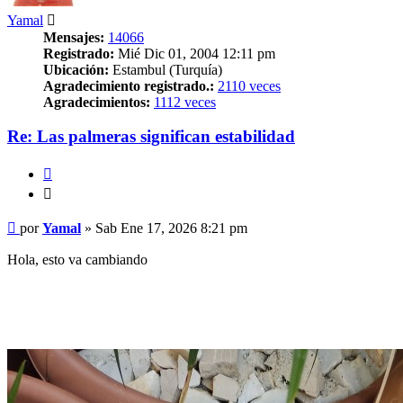
Yamal
Mensajes:
14066
Registrado:
Mié Dic 01, 2004 12:11 pm
Ubicación:
Estambul (Turquía)
Agradecimiento registrado.:
2110 veces
Agradecimientos:
1112 veces
Re: Las palmeras significan estabilidad
Citar
Citar
Mensaje
por
Yamal
»
Sab Ene 17, 2026 8:21 pm
Hola, esto va cambiando