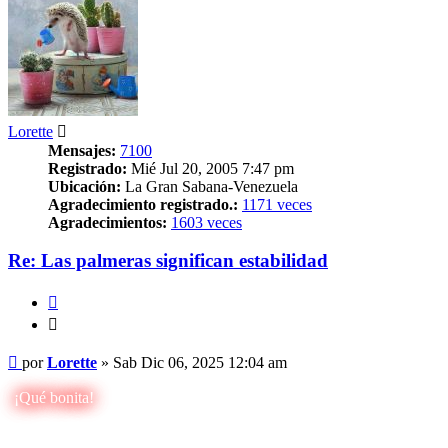
Lorette
Mensajes:
7100
Registrado:
Mié Jul 20, 2005 7:47 pm
Ubicación:
La Gran Sabana-Venezuela
Agradecimiento registrado.:
1171 veces
Agradecimientos:
1603 veces
Re: Las palmeras significan estabilidad
Citar
Citar
Mensaje
por
Lorette
»
Sab Dic 06, 2025 12:04 am
¡Qué bonita!