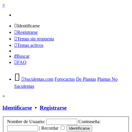
×
Identificarse
Registrarse
Temas sin respuesta
Temas activos
Buscar
FAQ
Suculentas.com
Forocactus
De Plantas
Plantas No
Suculentas
×
Identificarse
•
Registrarse
Nombre de Usuario:
Contraseña:
|
Recordar