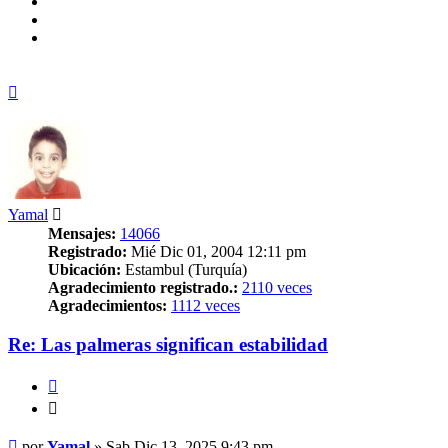
Arriba
Yamal
Mensajes:
14066
Registrado:
Mié Dic 01, 2004 12:11 pm
Ubicación:
Estambul (Turquía)
Agradecimiento registrado.:
2110 veces
Agradecimientos:
1112 veces
Re: Las palmeras significan estabilidad
Citar
Citar
Mensaje
por
Yamal
»
Sab Dic 13, 2025 9:43 pm