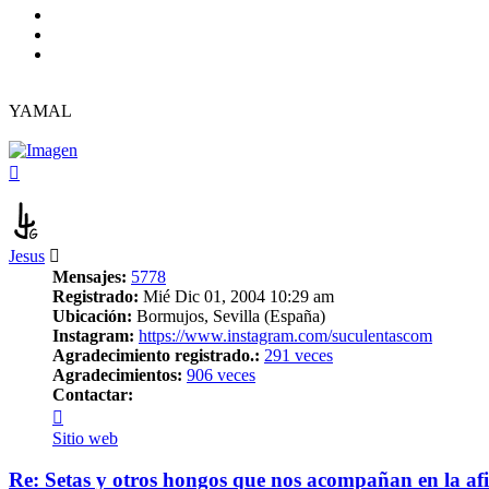
YAMAL
Arriba
Jesus
Mensajes:
5778
Registrado:
Mié Dic 01, 2004 10:29 am
Ubicación:
Bormujos, Sevilla (España)
Instagram:
https://www.instagram.com/suculentascom
Agradecimiento registrado.:
291 veces
Agradecimientos:
906 veces
Contactar:
Contactar
Jesus
Sitio web
Re: Setas y otros hongos que nos acompañan en la afi