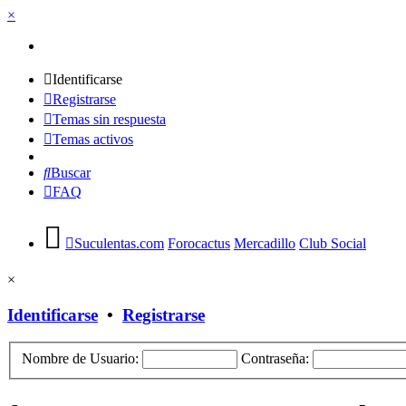
×
Identificarse
Registrarse
Temas sin respuesta
Temas activos
Buscar
FAQ
Suculentas.com
Forocactus
Mercadillo
Club Social
×
Identificarse
•
Registrarse
Nombre de Usuario:
Contraseña: