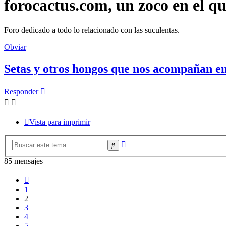
forocactus.com, un zoco en el q
Foro dedicado a todo lo relacionado con las suculentas.
Obviar
Setas y otros hongos que nos acompañan en 
Responder
Vista para imprimir
Búsqueda
Buscar
avanzada
85 mensajes
Anterior
1
2
3
4
5