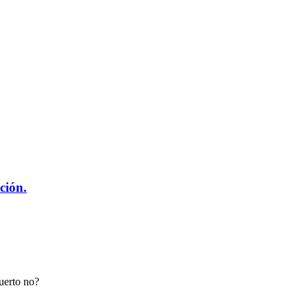
ción.
uerto no?