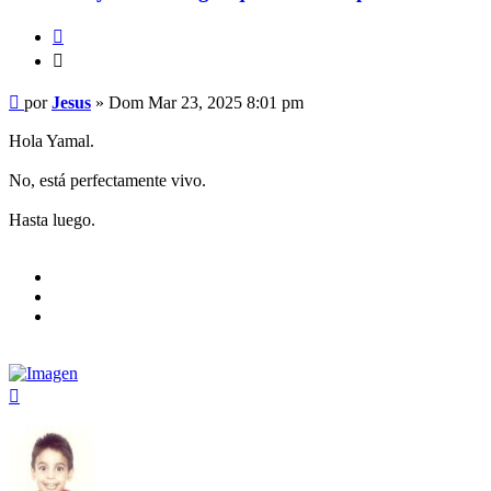
Citar
Citar
Mensaje
por
Jesus
»
Dom Mar 23, 2025 8:01 pm
Hola Yamal.
No, está perfectamente vivo.
Hasta luego.
Arriba