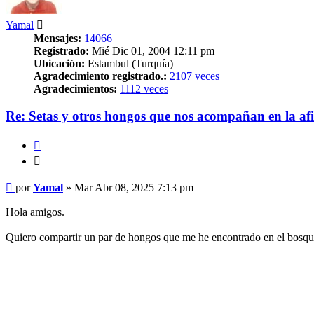
Yamal
Mensajes:
14066
Registrado:
Mié Dic 01, 2004 12:11 pm
Ubicación:
Estambul (Turquía)
Agradecimiento registrado.:
2107 veces
Agradecimientos:
1112 veces
Re: Setas y otros hongos que nos acompañan en la afi
Citar
Citar
Mensaje
por
Yamal
»
Mar Abr 08, 2025 7:13 pm
Hola amigos.
Quiero compartir un par de hongos que me he encontrado en el bosque