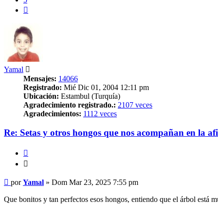
Siguiente
Yamal
Mensajes:
14066
Registrado:
Mié Dic 01, 2004 12:11 pm
Ubicación:
Estambul (Turquía)
Agradecimiento registrado.:
2107 veces
Agradecimientos:
1112 veces
Re: Setas y otros hongos que nos acompañan en la afi
Citar
Citar
Mensaje
por
Yamal
»
Dom Mar 23, 2025 7:55 pm
Que bonitos y tan perfectos esos hongos, entiendo que el árbol está m