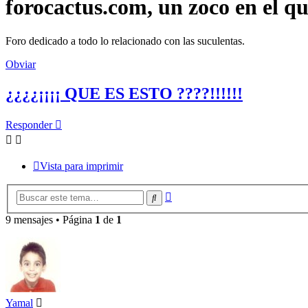
forocactus.com, un zoco en el q
Foro dedicado a todo lo relacionado con las suculentas.
Obviar
¿¿¿¿¡¡¡¡ QUE ES ESTO ????!!!!!!
Responder
Vista para imprimir
Búsqueda
Buscar
avanzada
9 mensajes • Página
1
de
1
Yamal