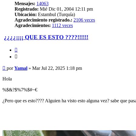
Mensajes:
14063
Registrado:
Mié Dic 01, 2004 12:11 pm
Ubicación:
Estambul (Turquía)
Agradecimiento registrado.:
2106 veces
Agradecimientos:
1112 veces
¿¿¿¿¡¡¡¡ QUE ES ESTO ????!!!!!!
Citar
Citar
Mensaje
por
Yamal
»
Mar Jul 22, 2025 1:18 pm
Hola
%$&?$%7%$#~€
¿Pero que es esto???? Alguien ha visto esto alguna vez? sabe que pas