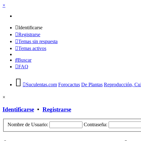
×
Identificarse
Registrarse
Temas sin respuesta
Temas activos
Buscar
FAQ
Suculentas.com
Forocactus
De Plantas
Reproducción, Cult
×
Identificarse
•
Registrarse
Nombre de Usuario:
Contraseña: