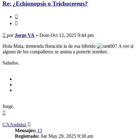
Re: ¿Echionopsis o Trichocereus?
Citar
Citar
Mensaje
por
Jorge VA
»
Dom Oct 12, 2025 9:44 pm
Hola Maia, tremenda floración la de esa híbrido
A ver si
alguno de los compañeros se anima a ponerle nombre.
Saludos.
Jorge.
Arriba
CAAndaluz
Mensajes:
13
Registrado:
Jue May 29, 2025 9:38 am