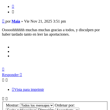
Citar
Citar
Mensaje
por
Maia
»
Vie Nov 21, 2025 3:51 pm
Ooooohhhhhh muchas muchas gracias a todos, y disculpen por
haber tardado tanto en leer las aportaciones.
Arriba
Responder
Vista para imprimir
Mostrar:
Ordenar por:
Dirección: