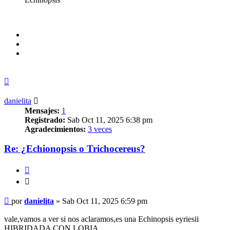
Arriba
danielita
Mensajes:
1
Registrado:
Sab Oct 11, 2025 6:38 pm
Agradecimientos:
3 veces
Re: ¿Echionopsis o Trichocereus?
Citar
Citar
Mensaje
por
danielita
»
Sab Oct 11, 2025 6:59 pm
vale,vamos a ver si nos aclaramos,es una Echinopsis eyriesii
HIBRIDADA CON LOBIA.