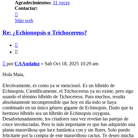
Agradecimientos:
31 veces
Contactar:
Contactar
CAAndaluz
Sitio web
Re: ¿Echionopsis o Trichocereus?
Citar
Citar
Mensaje
por
CAAndaluz
»
Sab Oct 18, 2025 10:29 am
Hola Maia,
Efectivamente, es como ya se mencionó. Es un híbrido de
Echinopsis. Científicamente, el Trichocereus ya no existe, pero sigo
usando el término híbrido de Tichocereus. Para muchos, resulta
absolutamente incomprensible que hoy en día todo se haya
combinado en un único género gigante de Echinopsis. Dudo que tu
hermoso híbrido sea un híbrido de Echinopsis oxygona.
Desafortunadamente, los criadores rara vez revelan las parejas de
cruce involucradas. Pero lo más importante es que has adquirido una
planta maravillosa que luce fantástica con y sin flores. Solo puedo
felicitarte por la compra de este maravilloso cactus. Te deseo mucha