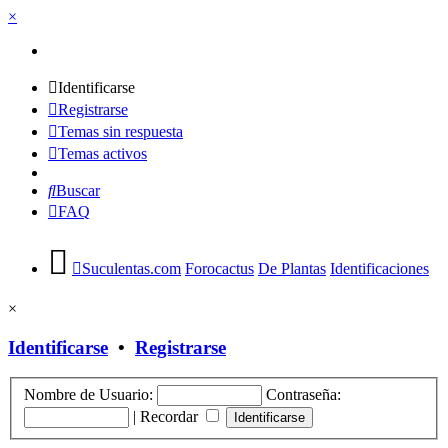
×
Identificarse
Registrarse
Temas sin respuesta
Temas activos
Buscar
FAQ
Suculentas.com
Forocactus
De Plantas
Identificaciones
×
Identificarse
•
Registrarse
Nombre de Usuario:
Contraseña:
|
Recordar