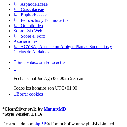
↳ Asphodelaceae
↳ Crassulaceae
↳ Euphorbiaceae
↳ Ferocactus y Echinocactus
↳ Opuntioidea
Sobre Esta Web
↳ Sobre el Foro
Asociaciones
↳ ACYSA , Asociación Amigos Plantas Suculentas y
Cactus de Andalucía.
Suculentas.com
Forocactus
Fecha actual Jue Ago 06, 2026 5:35 am
Todos los horarios son
UTC+01:00
Borrar cookies
*
CleanSilver style by
MannixMD
*
Style Version 1.1.16
Desarrollado por
phpBB
® Forum Software © phpBB Limited