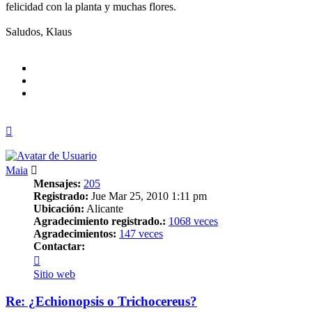
felicidad con la planta y muchas flores.
Saludos, Klaus
Arriba
Maia
Mensajes:
205
Registrado:
Jue Mar 25, 2010 1:11 pm
Ubicación:
Alicante
Agradecimiento registrado.:
1068 veces
Agradecimientos:
147 veces
Contactar:
Contactar
Maia
Sitio web
Re: ¿Echionopsis o Trichocereus?