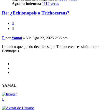
Agradecimientos:
1112 veces
Re: ¿Echionopsis o Trichocereus?
Citar
Citar
Mensaje
por
Yamal
»
Vie Ago 22, 2025 2:36 pm
Lo unico que puedo decirte es que Trichocereus es sinónimo de
Echinopsis
YAMAL
Arriba