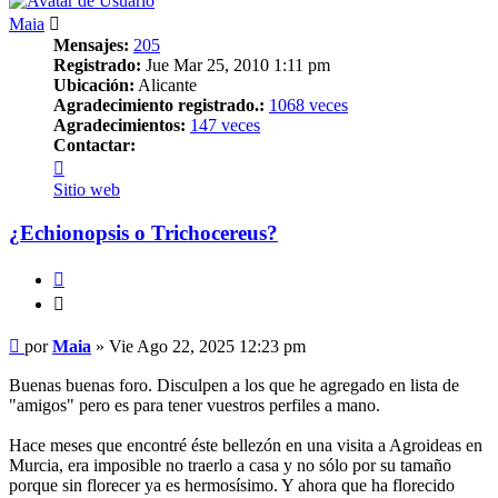
Maia
Mensajes:
205
Registrado:
Jue Mar 25, 2010 1:11 pm
Ubicación:
Alicante
Agradecimiento registrado.:
1068 veces
Agradecimientos:
147 veces
Contactar:
Contactar
Maia
Sitio web
¿Echionopsis o Trichocereus?
Citar
Citar
Mensaje
por
Maia
»
Vie Ago 22, 2025 12:23 pm
Buenas buenas foro. Disculpen a los que he agregado en lista de
"amigos" pero es para tener vuestros perfiles a mano.
Hace meses que encontré éste bellezón en una visita a Agroideas en
Murcia, era imposible no traerlo a casa y no sólo por su tamaño
porque sin florecer ya es hermosísimo. Y ahora que ha florecido