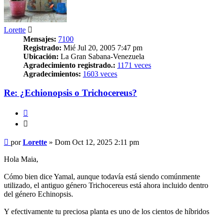
Lorette
Mensajes:
7100
Registrado:
Mié Jul 20, 2005 7:47 pm
Ubicación:
La Gran Sabana-Venezuela
Agradecimiento registrado.:
1171 veces
Agradecimientos:
1603 veces
Re: ¿Echionopsis o Trichocereus?
Citar
Citar
Mensaje
por
Lorette
»
Dom Oct 12, 2025 2:11 pm
Hola Maia,
Cómo bien dice Yamal, aunque todavía está siendo comúnmente
utilizado, el antiguo género Trichocereus está ahora incluido dentro
del género Echinopsis.
Y efectivamente tu preciosa planta es uno de los cientos de híbridos