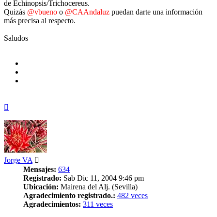
de Echinopsis/Trichocereus.
Quizás
@vbueno
o
@CAAndaluz
puedan darte una información
más precisa al respecto.
Saludos
Arriba
Jorge VA
Mensajes:
634
Registrado:
Sab Dic 11, 2004 9:46 pm
Ubicación:
Mairena del Alj. (Sevilla)
Agradecimiento registrado.:
482 veces
Agradecimientos:
311 veces