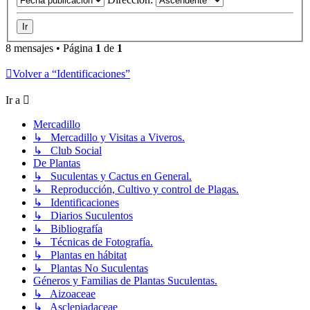
8 mensajes • Página
1
de
1
Volver a “Identificaciones”
Ir a
Mercadillo
↳ Mercadillo y Visitas a Viveros.
↳ Club Social
De Plantas
↳ Suculentas y Cactus en General.
↳ Reproducción, Cultivo y control de Plagas.
↳ Identificaciones
↳ Diarios Suculentos
↳ Bibliografía
↳ Técnicas de Fotografía.
↳ Plantas en hábitat
↳ Plantas No Suculentas
Géneros y Familias de Plantas Suculentas.
↳ Aizoaceae
↳ Asclepiadaceae