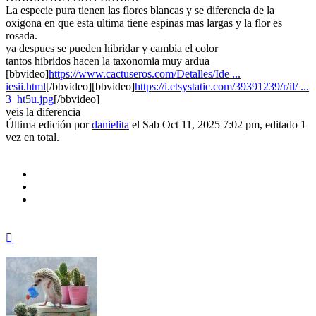
La especie pura tienen las flores blancas y se diferencia de la
oxigona en que esta ultima tiene espinas mas largas y la flor es
rosada.
ya despues se pueden hibridar y cambia el color
tantos hibridos hacen la taxonomia muy ardua
[bbvideo]
https://www.cactuseros.com/Detalles/Ide ...
iesii.html
[/bbvideo][bbvideo]
https://i.etsystatic.com/39391239/r/il/ ...
3_ht5u.jpg
[/bbvideo]
veis la diferencia
Última edición por
danielita
el Sab Oct 11, 2025 7:02 pm, editado 1
vez en total.
Arriba