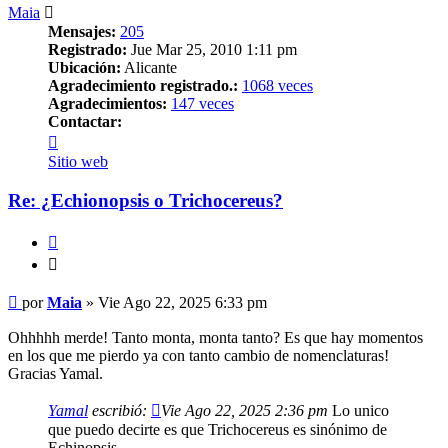
Maia
Mensajes:
205
Registrado:
Jue Mar 25, 2010 1:11 pm
Ubicación:
Alicante
Agradecimiento registrado.:
1068 veces
Agradecimientos:
147 veces
Contactar:
Contactar
Maia
Sitio web
Re: ¿Echionopsis o Trichocereus?
Citar
Citar
Mensaje
por
Maia
»
Vie Ago 22, 2025 6:33 pm
Ohhhhh merde! Tanto monta, monta tanto? Es que hay momentos
en los que me pierdo ya con tanto cambio de nomenclaturas!
Gracias Yamal.
Yamal
escribió:
Vie Ago 22, 2025 2:36 pm
Lo unico
que puedo decirte es que Trichocereus es sinónimo de
Echinopsis