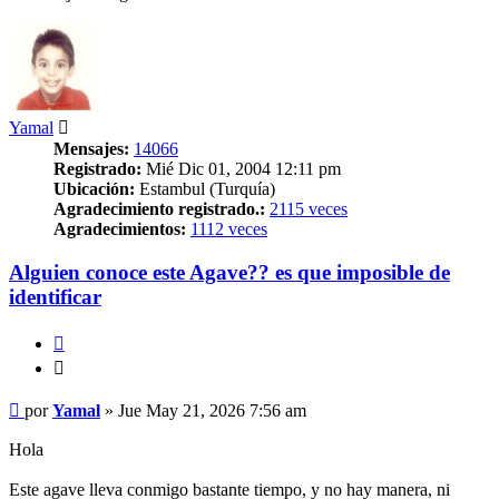
Yamal
Mensajes:
14066
Registrado:
Mié Dic 01, 2004 12:11 pm
Ubicación:
Estambul (Turquía)
Agradecimiento registrado.:
2115 veces
Agradecimientos:
1112 veces
Alguien conoce este Agave?? es que imposible de
identificar
Citar
Citar
Mensaje
por
Yamal
»
Jue May 21, 2026 7:56 am
Hola
Este agave lleva conmigo bastante tiempo, y no hay manera, ni