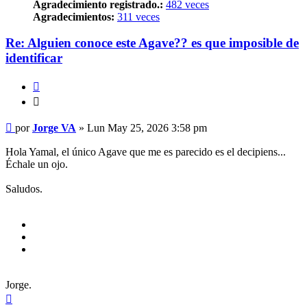
Agradecimiento registrado.:
482 veces
Agradecimientos:
311 veces
Re: Alguien conoce este Agave?? es que imposible de
identificar
Citar
Citar
Mensaje
por
Jorge VA
»
Lun May 25, 2026 3:58 pm
Hola Yamal, el único Agave que me es parecido es el decipiens...
Échale un ojo.
Saludos.
Jorge.
Arriba