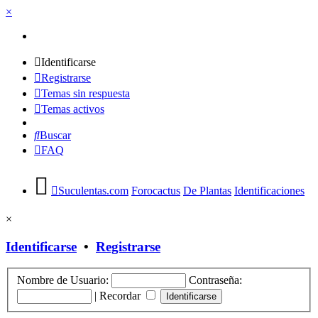
×
Identificarse
Registrarse
Temas sin respuesta
Temas activos
Buscar
FAQ
Suculentas.com
Forocactus
De Plantas
Identificaciones
×
Identificarse
•
Registrarse
Nombre de Usuario:
Contraseña:
|
Recordar