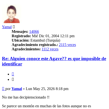
Yamal
Mensajes:
14066
Registrado:
Mié Dic 01, 2004 12:11 pm
Ubicación:
Estambul (Turquía)
Agradecimiento registrado.:
2115 veces
Agradecimientos:
1112 veces
Re: Alguien conoce este Agave?? es que imposible de
identificar
Citar
Citar
Mensaje
por
Yamal
»
Lun May 25, 2026 8:18 pm
No me has decipienscionado !!
Se parece un montón en muchas de las fotos aunque no es