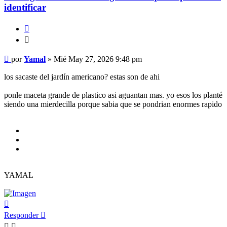
identificar
Citar
Citar
Mensaje
por
Yamal
»
Mié May 27, 2026 9:48 pm
los sacaste del jardín americano? estas son de ahi
ponle maceta grande de plastico asi aguantan mas. yo esos los planté
siendo una mierdecilla porque sabia que se pondrian enormes rapido
YAMAL
Arriba
Responder