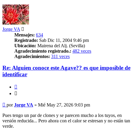
Jorge VA
Mensajes:
634
Registrado:
Sab Dic 11, 2004 9:46 pm
Ubicación:
Mairena del Alj. (Sevilla)
Agradecimiento registrado.:
482 veces
Agradecimientos:
311 veces
Re: Alguien conoce este Agave?? es que imposible de
identificar
Citar
Citar
Mensaje
por
Jorge VA
»
Mié May 27, 2026 9:03 pm
Pues tengo un par de clones y se parecen mucho a los tuyos, en
versión reducida... Pero ahora con el calor se estresan y no están tan
verde.