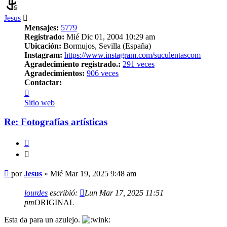
Jesus
Mensajes:
5779
Registrado:
Mié Dic 01, 2004 10:29 am
Ubicación:
Bormujos, Sevilla (España)
Instagram:
https://www.instagram.com/suculentascom
Agradecimiento registrado.:
291 veces
Agradecimientos:
906 veces
Contactar:
Contactar
Jesus
Sitio web
Re: Fotografías artísticas
Citar
Citar
Mensaje
por
Jesus
»
Mié Mar 19, 2025 9:48 am
lourdes
escribió:
Lun Mar 17, 2025 11:51
pm
ORIGINAL
Esta da para un azulejo.