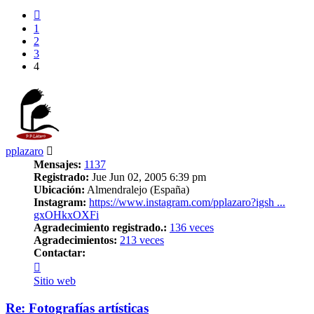
Anterior
1
2
3
4
pplazaro
Mensajes:
1137
Registrado:
Jue Jun 02, 2005 6:39 pm
Ubicación:
Almendralejo (España)
Instagram:
https://www.instagram.com/pplazaro?igsh ...
gxOHkxOXFi
Agradecimiento registrado.:
136 veces
Agradecimientos:
213 veces
Contactar:
Contactar
pplazaro
Sitio web
Re: Fotografías artísticas