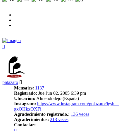
Arriba
pplazaro
Mensajes:
1137
Registrado:
Jue Jun 02, 2005 6:39 pm
Ubicación:
Almendralejo (España)
Instagram:
https://www.instagram.com/pplazaro?igsh ...
gxOHkxOXFi
Agradecimiento registrado.:
136 veces
Agradecimientos:
213 veces
Contactar:
Contactar