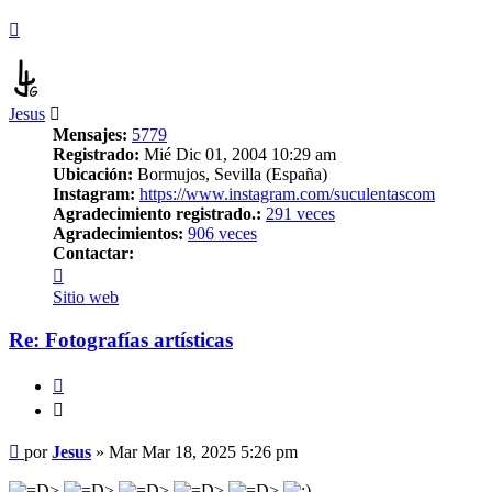
Arriba
Jesus
Mensajes:
5779
Registrado:
Mié Dic 01, 2004 10:29 am
Ubicación:
Bormujos, Sevilla (España)
Instagram:
https://www.instagram.com/suculentascom
Agradecimiento registrado.:
291 veces
Agradecimientos:
906 veces
Contactar:
Contactar
Jesus
Sitio web
Re: Fotografías artísticas
Citar
Citar
Mensaje
por
Jesus
»
Mar Mar 18, 2025 5:26 pm