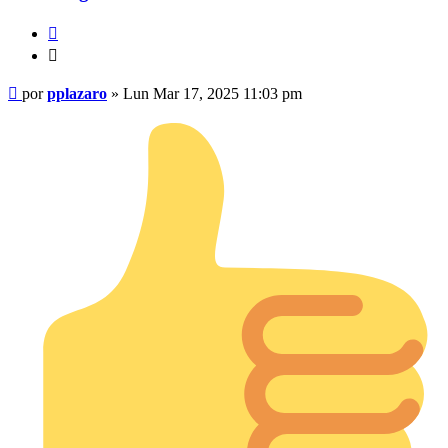
Citar
Citar
Mensaje
por
pplazaro
»
Lun Mar 17, 2025 11:03 pm