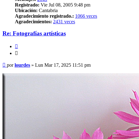
Registrado:
Vie Jul 08, 2005 9:48 pm
Ubicación:
Cantabria
Agradecimiento registrado.:
1066 veces
Agradecimientos:
2431 veces
Re: Fotografías artísticas
Citar
Citar
Mensaje
por
lourdes
»
Lun Mar 17, 2025 11:51 pm