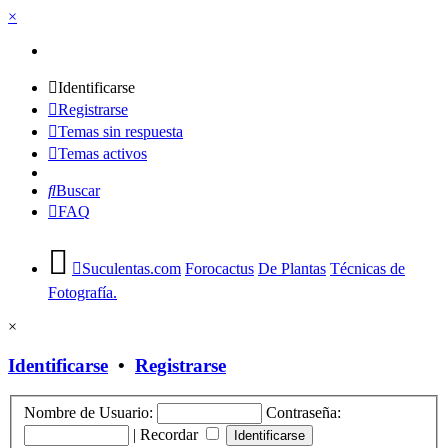
×
Identificarse
Registrarse
Temas sin respuesta
Temas activos
Buscar
FAQ
Suculentas.com
Forocactus
De Plantas
Técnicas de
Fotografía.
×
Identificarse
•
Registrarse
Nombre de Usuario:
Contraseña:
|
Recordar