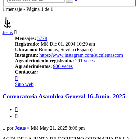
avanzada
1 mensaje • Página
1
de
1
Jesus
Mensajes:
5778
Registrado:
Mié Dic 01, 2004 10:29 am
Ubicación:
Bormujos, Sevilla (España)
Instagram:
https://www.instagram.com/suculentascom
Agradecimiento registrado.:
291 veces
Agradecimientos:
906 veces
Contactar:
Contactar
Jesus
Sitio web
Convocatoria Asamblea General 16-Junio- 2025
Citar
Citar
Mensaje
por
Jesus
»
Mié May 21, 2025 8:06 pm
ACTA DE LA JUNTA DE GOBIERNO ORDINARIA DE LA