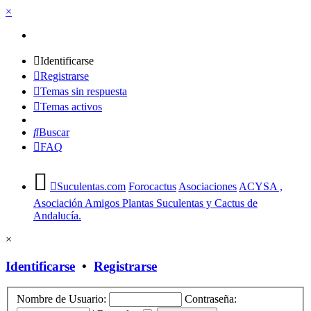
×
Identificarse
Registrarse
Temas sin respuesta
Temas activos
Buscar
FAQ
Suculentas.com
Forocactus
Asociaciones
ACYSA ,
Asociación Amigos Plantas Suculentas y Cactus de
Andalucía.
×
Identificarse
•
Registrarse
Nombre de Usuario:
Contraseña: