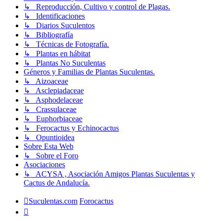
↳ Reproducción, Cultivo y control de Plagas.
↳ Identificaciones
↳ Diarios Suculentos
↳ Bibliografía
↳ Técnicas de Fotografía.
↳ Plantas en hábitat
↳ Plantas No Suculentas
Géneros y Familias de Plantas Suculentas.
↳ Aizoaceae
↳ Asclepiadaceae
↳ Asphodelaceae
↳ Crassulaceae
↳ Euphorbiaceae
↳ Ferocactus y Echinocactus
↳ Opuntioidea
Sobre Esta Web
↳ Sobre el Foro
Asociaciones
↳ ACYSA , Asociación Amigos Plantas Suculentas y
Cactus de Andalucía.
Suculentas.com
Forocactus