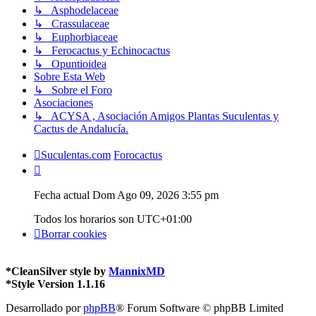
↳ Asphodelaceae
↳ Crassulaceae
↳ Euphorbiaceae
↳ Ferocactus y Echinocactus
↳ Opuntioidea
Sobre Esta Web
↳ Sobre el Foro
Asociaciones
↳ ACYSA , Asociación Amigos Plantas Suculentas y
Cactus de Andalucía.
Suculentas.com
Forocactus
Fecha actual Dom Ago 09, 2026 3:55 pm
Todos los horarios son
UTC+01:00
Borrar cookies
*
CleanSilver style by
MannixMD
*
Style Version 1.1.16
Desarrollado por
phpBB
® Forum Software © phpBB Limited