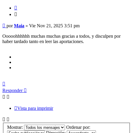
Citar
Citar
Mensaje
por
Maia
»
Vie Nov 21, 2025 3:51 pm
Ooooohhhhhh muchas muchas gracias a todos, y disculpen por
haber tardado tanto en leer las aportaciones.
Arriba
Responder
Vista para imprimir
Mostrar:
Ordenar por:
Dirección: