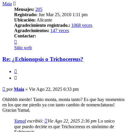
Maia
Mensajes:
205
Registrado:
Jue Mar 25, 2010 1:11 pm
Ubicación:
Alicante
Agradecimiento registrado.:
1068 veces
Agradecimientos:
147 veces
Contactar:
Contactar
Maia
Sitio web
Re: ¿Echionopsis o Trichocereus?
Citar
Citar
Mensaje
por
Maia
»
Vie Ago 22, 2025 6:33 pm
Ohhhhh merde! Tanto monta, monta tanto? Es que hay momentos
en los que me pierdo ya con tanto cambio de nomenclaturas!
Gracias Yamal.
Yamal
escribió:
Vie Ago 22, 2025 2:36 pm
Lo unico
que puedo decirte es que Trichocereus es sinónimo de
Echinopsis