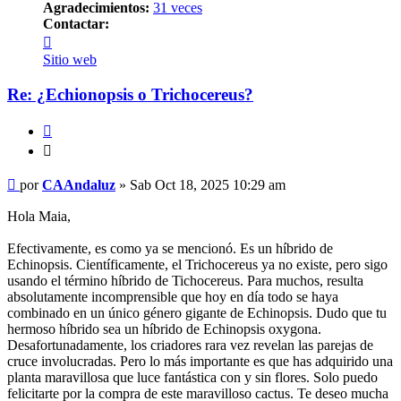
Agradecimientos:
31 veces
Contactar:
Contactar
CAAndaluz
Sitio web
Re: ¿Echionopsis o Trichocereus?
Citar
Citar
Mensaje
por
CAAndaluz
»
Sab Oct 18, 2025 10:29 am
Hola Maia,
Efectivamente, es como ya se mencionó. Es un híbrido de
Echinopsis. Científicamente, el Trichocereus ya no existe, pero sigo
usando el término híbrido de Tichocereus. Para muchos, resulta
absolutamente incomprensible que hoy en día todo se haya
combinado en un único género gigante de Echinopsis. Dudo que tu
hermoso híbrido sea un híbrido de Echinopsis oxygona.
Desafortunadamente, los criadores rara vez revelan las parejas de
cruce involucradas. Pero lo más importante es que has adquirido una
planta maravillosa que luce fantástica con y sin flores. Solo puedo
felicitarte por la compra de este maravilloso cactus. Te deseo mucha