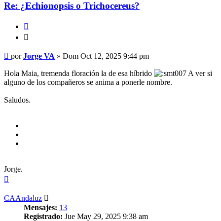
Re: ¿Echionopsis o Trichocereus?
Citar
Citar
Mensaje
por
Jorge VA
»
Dom Oct 12, 2025 9:44 pm
Hola Maia, tremenda floración la de esa híbrido
A ver si
alguno de los compañeros se anima a ponerle nombre.
Saludos.
Jorge.
Arriba
CAAndaluz
Mensajes:
13
Registrado:
Jue May 29, 2025 9:38 am