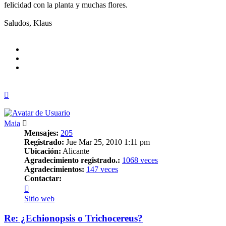
felicidad con la planta y muchas flores.
Saludos, Klaus
Arriba
Maia
Mensajes:
205
Registrado:
Jue Mar 25, 2010 1:11 pm
Ubicación:
Alicante
Agradecimiento registrado.:
1068 veces
Agradecimientos:
147 veces
Contactar:
Contactar
Maia
Sitio web
Re: ¿Echionopsis o Trichocereus?