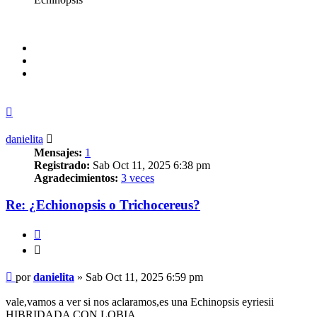
Arriba
danielita
Mensajes:
1
Registrado:
Sab Oct 11, 2025 6:38 pm
Agradecimientos:
3 veces
Re: ¿Echionopsis o Trichocereus?
Citar
Citar
Mensaje
por
danielita
»
Sab Oct 11, 2025 6:59 pm
vale,vamos a ver si nos aclaramos,es una Echinopsis eyriesii
HIBRIDADA CON LOBIA.