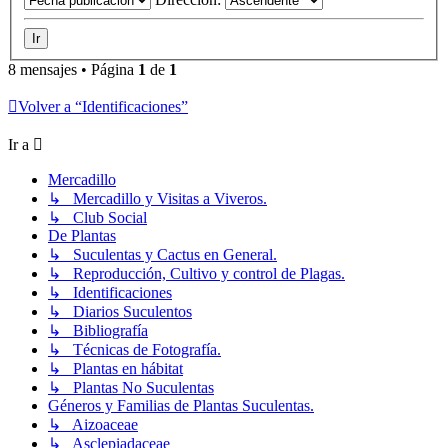
8 mensajes • Página
1
de
1
Volver a “Identificaciones”
Ir a
Mercadillo
↳ Mercadillo y Visitas a Viveros.
↳ Club Social
De Plantas
↳ Suculentas y Cactus en General.
↳ Reproducción, Cultivo y control de Plagas.
↳ Identificaciones
↳ Diarios Suculentos
↳ Bibliografía
↳ Técnicas de Fotografía.
↳ Plantas en hábitat
↳ Plantas No Suculentas
Géneros y Familias de Plantas Suculentas.
↳ Aizoaceae
↳ Asclepiadaceae