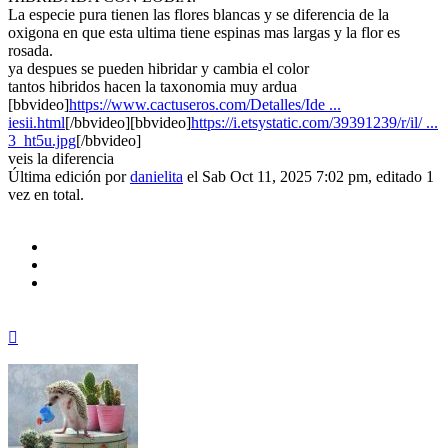
La especie pura tienen las flores blancas y se diferencia de la
oxigona en que esta ultima tiene espinas mas largas y la flor es
rosada.
ya despues se pueden hibridar y cambia el color
tantos hibridos hacen la taxonomia muy ardua
[bbvideo]
https://www.cactuseros.com/Detalles/Ide ...
iesii.html
[/bbvideo][bbvideo]
https://i.etsystatic.com/39391239/r/il/ ...
3_ht5u.jpg
[/bbvideo]
veis la diferencia
Última edición por
danielita
el Sab Oct 11, 2025 7:02 pm, editado 1
vez en total.
Arriba