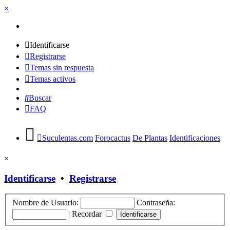
×
Identificarse
Registrarse
Temas sin respuesta
Temas activos
Buscar
FAQ
Suculentas.com
Forocactus
De Plantas
Identificaciones
×
Identificarse
•
Registrarse
Nombre de Usuario:
Contraseña:
|
Recordar