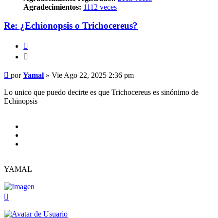
Agradecimientos:
1112 veces
Re: ¿Echionopsis o Trichocereus?
Citar
Citar
Mensaje
por
Yamal
»
Vie Ago 22, 2025 2:36 pm
Lo unico que puedo decirte es que Trichocereus es sinónimo de
Echinopsis
YAMAL
Arriba