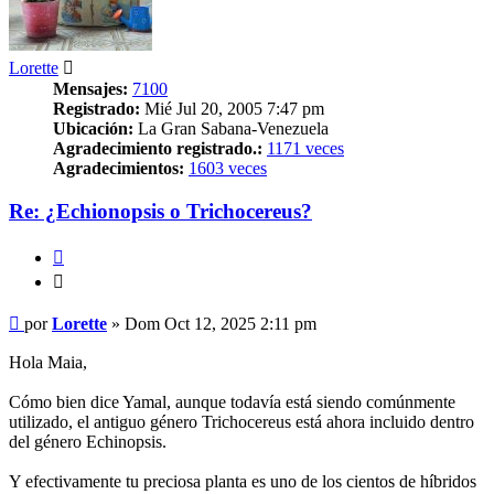
Lorette
Mensajes:
7100
Registrado:
Mié Jul 20, 2005 7:47 pm
Ubicación:
La Gran Sabana-Venezuela
Agradecimiento registrado.:
1171 veces
Agradecimientos:
1603 veces
Re: ¿Echionopsis o Trichocereus?
Citar
Citar
Mensaje
por
Lorette
»
Dom Oct 12, 2025 2:11 pm
Hola Maia,
Cómo bien dice Yamal, aunque todavía está siendo comúnmente
utilizado, el antiguo género Trichocereus está ahora incluido dentro
del género Echinopsis.
Y efectivamente tu preciosa planta es uno de los cientos de híbridos