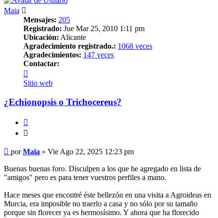
Maia
Mensajes:
205
Registrado:
Jue Mar 25, 2010 1:11 pm
Ubicación:
Alicante
Agradecimiento registrado.:
1068 veces
Agradecimientos:
147 veces
Contactar:
Contactar
Maia
Sitio web
¿Echionopsis o Trichocereus?
Citar
Citar
Mensaje
por
Maia
»
Vie Ago 22, 2025 12:23 pm
Buenas buenas foro. Disculpen a los que he agregado en lista de
"amigos" pero es para tener vuestros perfiles a mano.
Hace meses que encontré éste bellezón en una visita a Agroideas en
Murcia, era imposible no traerlo a casa y no sólo por su tamaño
porque sin florecer ya es hermosísimo. Y ahora que ha florecido