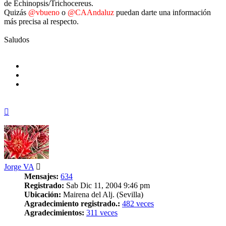
de Echinopsis/Trichocereus.
Quizás
@vbueno
o
@CAAndaluz
puedan darte una información
más precisa al respecto.
Saludos
Arriba
Jorge VA
Mensajes:
634
Registrado:
Sab Dic 11, 2004 9:46 pm
Ubicación:
Mairena del Alj. (Sevilla)
Agradecimiento registrado.:
482 veces
Agradecimientos:
311 veces