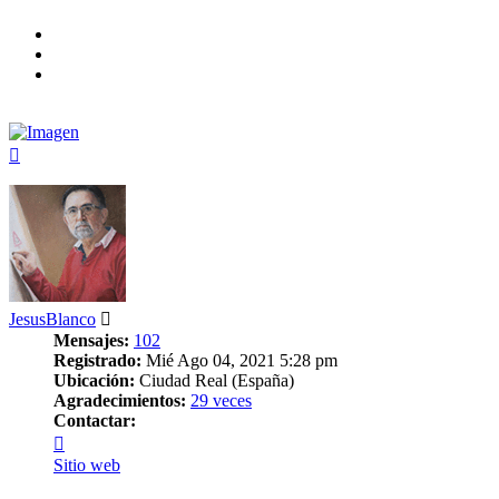
Arriba
JesusBlanco
Mensajes:
102
Registrado:
Mié Ago 04, 2021 5:28 pm
Ubicación:
Ciudad Real (España)
Agradecimientos:
29 veces
Contactar:
Contactar
JesusBlanco
Sitio web