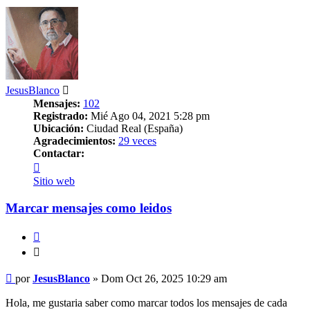
JesusBlanco
Mensajes:
102
Registrado:
Mié Ago 04, 2021 5:28 pm
Ubicación:
Ciudad Real (España)
Agradecimientos:
29 veces
Contactar:
Contactar
JesusBlanco
Sitio web
Marcar mensajes como leidos
Citar
Citar
Mensaje
por
JesusBlanco
»
Dom Oct 26, 2025 10:29 am
Hola, me gustaria saber como marcar todos los mensajes de cada