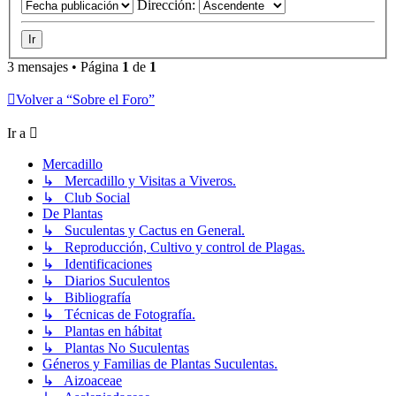
Dirección:
3 mensajes • Página
1
de
1
Volver a “Sobre el Foro”
Ir a
Mercadillo
↳ Mercadillo y Visitas a Viveros.
↳ Club Social
De Plantas
↳ Suculentas y Cactus en General.
↳ Reproducción, Cultivo y control de Plagas.
↳ Identificaciones
↳ Diarios Suculentos
↳ Bibliografía
↳ Técnicas de Fotografía.
↳ Plantas en hábitat
↳ Plantas No Suculentas
Géneros y Familias de Plantas Suculentas.
↳ Aizoaceae