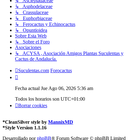
↳ Asclepiadaceae
↳ Asphodelaceae
↳ Crassulaceae
↳ Euphorbiaceae
↳ Ferocactus y Echinocactus
↳ Opuntioidea
Sobre Esta Web
↳ Sobre el Foro
Asociaciones
↳ ACYSA , Asociación Amigos Plantas Suculentas y
Cactus de Andalucía.
Suculentas.com
Forocactus
Fecha actual Jue Ago 06, 2026 5:36 am
Todos los horarios son
UTC+01:00
Borrar cookies
*
CleanSilver style by
MannixMD
*
Style Version 1.1.16
Desarrollado por
phpBB
® Forum Software © phpBB Limited