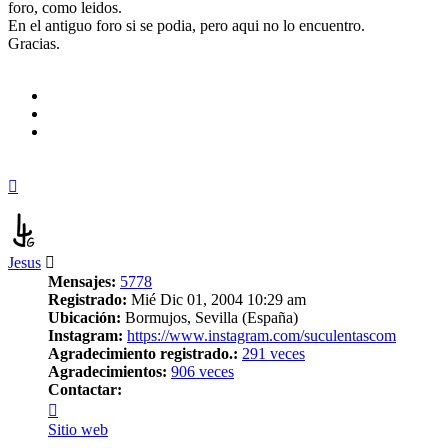
foro, como leidos.
En el antiguo foro si se podia, pero aqui no lo encuentro.
Gracias.
Arriba
Jesus
Mensajes:
5778
Registrado:
Mié Dic 01, 2004 10:29 am
Ubicación:
Bormujos, Sevilla (España)
Instagram:
https://www.instagram.com/suculentascom
Agradecimiento registrado.:
291 veces
Agradecimientos:
906 veces
Contactar:
Contactar
Jesus
Sitio web