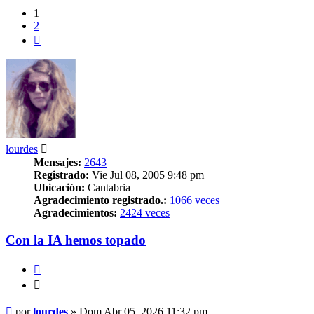
1
2
Siguiente
lourdes
Mensajes:
2643
Registrado:
Vie Jul 08, 2005 9:48 pm
Ubicación:
Cantabria
Agradecimiento registrado.:
1066 veces
Agradecimientos:
2424 veces
Con la IA hemos topado
Citar
Citar
Mensaje
por
lourdes
»
Dom Abr 05, 2026 11:32 pm