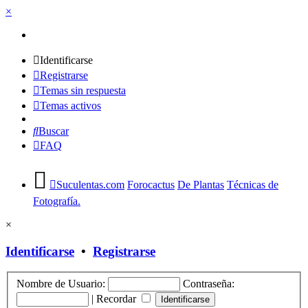
×
Identificarse
Registrarse
Temas sin respuesta
Temas activos
Buscar
FAQ
Suculentas.com
Forocactus
De Plantas
Técnicas de
Fotografía.
×
Identificarse
•
Registrarse
Nombre de Usuario:
Contraseña:
|
Recordar