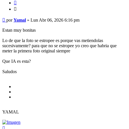
Citar
Citar
Mensaje
por
Yamal
»
Lun Abr 06, 2026 6:16 pm
Estan muy bonitas
Lo de que la foto se estropee es porque vas metiendolas
sucesivamente? para que no se estropee yo creo que habria que
meter la primera foto original siempre
Que IA es esta?
Saludos
YAMAL
Arriba