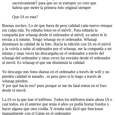
sucesivamente? para que no se estropee yo creo que
habria que meter la primera foto original siempre
Que IA es esta?
Buenas noches. Lo de que fuera de peor calidad cada nuevo retoque
era culpa mía. Yo editaba fotos en el móvil . Para editarla la
compartía por whasap desde el ordenador al móvil, ya sabes te lo
envías a ti mismo. Tengo whasap en el ordenador. Whasap
disminuye la calidad de la foto. Hacía la edición con IA en el móvil
y la volvía a subir al ordenador por el whasap, me la compartía a mi
misma y unas veces las descargaba en el ordenador a través del
whasap del ordenador y otras veces las enviaba desde el ordenador
al movil. Es whasap el que me disminuía la calidad
Yo descargo mis fotos diarias en el ordenador a través de wifi y no
pierden calidad ni tamaño , ni peso pero si lo hago a través de
whasap pierden.
Y por qué hacía eso? pues porque se me da fatal entrar en el foro
desde el movil.
La IA es la que trae el teléfono. Todos los teléfonos traen ahora IA o
casi todos, en el anterior que tenía 4 años ya podía borrar fondos y
hacer alguna que otra cosilla. Y resulta más fácil que funcionar
manualmente con el Gimp en el ordenador