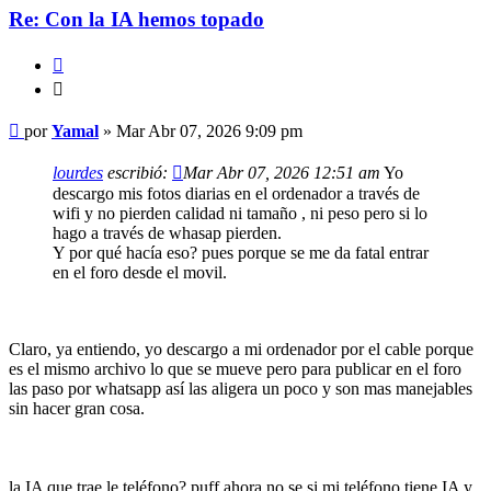
Re: Con la IA hemos topado
Citar
Citar
Mensaje
por
Yamal
»
Mar Abr 07, 2026 9:09 pm
lourdes
escribió:
Mar Abr 07, 2026 12:51 am
Yo
descargo mis fotos diarias en el ordenador a través de
wifi y no pierden calidad ni tamaño , ni peso pero si lo
hago a través de whasap pierden.
Y por qué hacía eso? pues porque se me da fatal entrar
en el foro desde el movil.
Claro, ya entiendo, yo descargo a mi ordenador por el cable porque
es el mismo archivo lo que se mueve pero para publicar en el foro
las paso por whatsapp así las aligera un poco y son mas manejables
sin hacer gran cosa.
la IA que trae le teléfono? puff ahora no se si mi teléfono tiene IA y