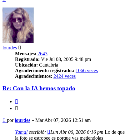
lourdes
Mensajes:
2643
Registrado:
Vie Jul 08, 2005 9:48 pm
Ubicación:
Cantabria
Agradecimiento registrado.:
1066 veces
Agradecimientos:
2424 veces
Re: Con la IA hemos topado
Citar
Citar
Mensaje
por
lourdes
»
Mar Abr 07, 2026 12:51 am
Yamal
escribió:
Lun Abr 06, 2026 6:16 pm
Lo de que
la foto se estropee es porque vas metiendolas