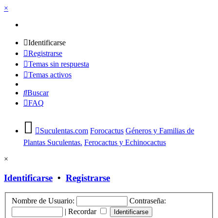
×
Identificarse
Registrarse
Temas sin respuesta
Temas activos
Buscar
FAQ
Suculentas.com
Forocactus
Géneros y Familias de
Plantas Suculentas.
Ferocactus y Echinocactus
×
Identificarse
•
Registrarse
Nombre de Usuario:
Contraseña:
|
Recordar