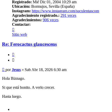
Registrado:
Mié Dic 01, 2004 10:29 am
Ubicación:
Bormujos, Sevilla (España)
Instagram:
https://www.instagram.com/suculentascom
Agradecimiento registrado.:
291 veces
Agradecimientos:
906 veces
Contactar:
Contactar
Jesus
Sitio web
Re: Ferocactus glaucescens
Citar
Citar
Mensaje
por
Jesus
»
Sab Abr 18, 2026 6:30 am
Hola Biznago.
Si que está bonito. A verlo crecer.
Hasta luego.