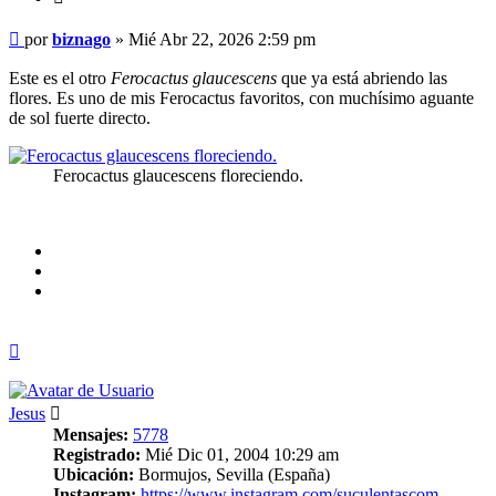
Mensaje
por
biznago
»
Mié Abr 22, 2026 2:59 pm
Este es el otro
Ferocactus glaucescens
que ya está abriendo las
flores. Es uno de mis Ferocactus favoritos, con muchísimo aguante
de sol fuerte directo.
Ferocactus glaucescens floreciendo.
Arriba
Jesus
Mensajes:
5778
Registrado:
Mié Dic 01, 2004 10:29 am
Ubicación:
Bormujos, Sevilla (España)
Instagram:
https://www.instagram.com/suculentascom