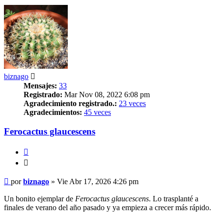
biznago
Mensajes:
33
Registrado:
Mar Nov 08, 2022 6:08 pm
Agradecimiento registrado.:
23 veces
Agradecimientos:
45 veces
Ferocactus glaucescens
Citar
Citar
Mensaje
por
biznago
»
Vie Abr 17, 2026 4:26 pm
Un bonito ejemplar de
Ferocactus glaucescens
. Lo trasplanté a
finales de verano del año pasado y ya empieza a crecer más rápido.