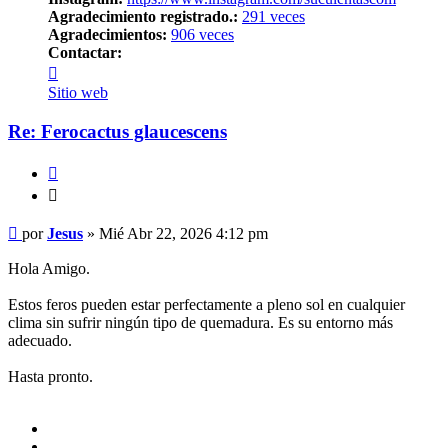
Agradecimiento registrado.:
291 veces
Agradecimientos:
906 veces
Contactar:
Contactar
Jesus
Sitio web
Re: Ferocactus glaucescens
Citar
Citar
Mensaje
por
Jesus
»
Mié Abr 22, 2026 4:12 pm
Hola Amigo.
Estos feros pueden estar perfectamente a pleno sol en cualquier
clima sin sufrir ningún tipo de quemadura. Es su entorno más
adecuado.
Hasta pronto.