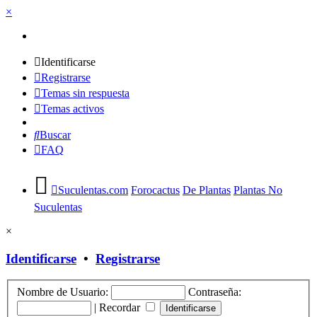
×
Identificarse
Registrarse
Temas sin respuesta
Temas activos
Buscar
FAQ
Suculentas.com
Forocactus
De Plantas
Plantas No
Suculentas
×
Identificarse
•
Registrarse
Nombre de Usuario:
Contraseña:
|
Recordar