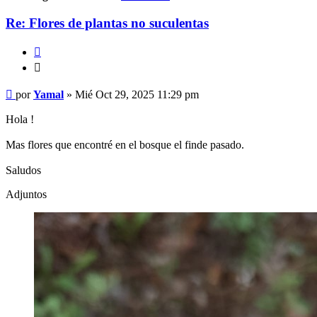
Re: Flores de plantas no suculentas
Citar
Citar
Mensaje
por
Yamal
»
Mié Oct 29, 2025 11:29 pm
Hola !
Mas flores que encontré en el bosque el finde pasado.
Saludos
Adjuntos