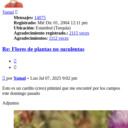
Yamal
Mensajes:
14075
Registrado:
Mié Dic 01, 2004 12:11 pm
Ubicación:
Estambul (Turquía)
Agradecimiento registrado.:
2115 veces
Agradecimientos:
1112 veces
Re: Flores de plantas no suculentas
Citar
Citar
Mensaje
por
Yamal
»
Lun Jul 07, 2025 9:02 pm
Esto es un cardito (creo) pitiminí que me encontré por los campos
este domingo pasado
Adjuntos