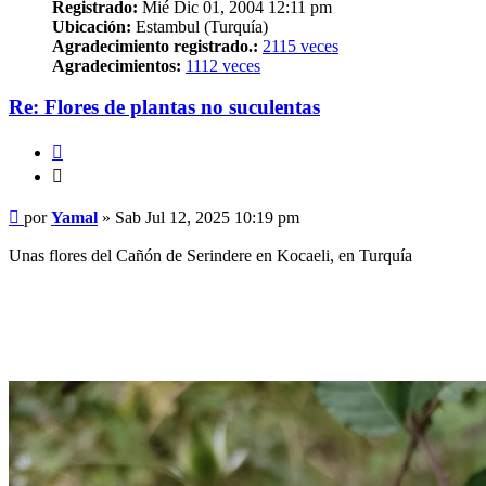
Registrado:
Mié Dic 01, 2004 12:11 pm
Ubicación:
Estambul (Turquía)
Agradecimiento registrado.:
2115 veces
Agradecimientos:
1112 veces
Re: Flores de plantas no suculentas
Citar
Citar
Mensaje
por
Yamal
»
Sab Jul 12, 2025 10:19 pm
Unas flores del Cañón de Serindere en Kocaeli, en Turquía