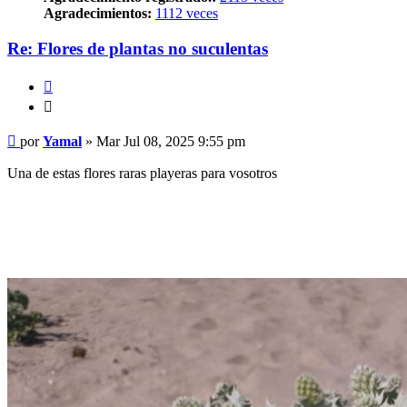
Agradecimientos:
1112 veces
Re: Flores de plantas no suculentas
Citar
Citar
Mensaje
por
Yamal
»
Mar Jul 08, 2025 9:55 pm
Una de estas flores raras playeras para vosotros