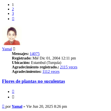
1
2
3
Siguiente
Yamal
Mensajes:
14075
Registrado:
Mié Dic 01, 2004 12:11 pm
Ubicación:
Estambul (Turquía)
Agradecimiento registrado.:
2115 veces
Agradecimientos:
1112 veces
Flores de plantas no suculentas
Citar
Citar
Mensaje
por
Yamal
»
Vie Jun 20, 2025 8:26 pm