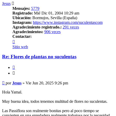
Jesus
Mensajes:
5779
Registrado:
Mié Dic 01, 2004 10:29 am
Ubicación:
Bormujos, Sevilla (España)
Instagram:
https://www.instagram.com/suculentascom
Agradecimiento registrado.:
291 veces
Agradecimientos:
906 veces
Contactar:
Contactar
Jesus
Sitio web
Re: Flores de plantas no suculentas
Citar
Citar
Mensaje
por
Jesus
»
Vie Jun 20, 2025 9:26 pm
Hola Yamal.
Muy buena idea, todos tenemos multitud de flores no suculentas.
Las Passiflora son realmente bonitas pero al poco tiempo se
convierten en una enredadera realmente trabajosa por la necesidad